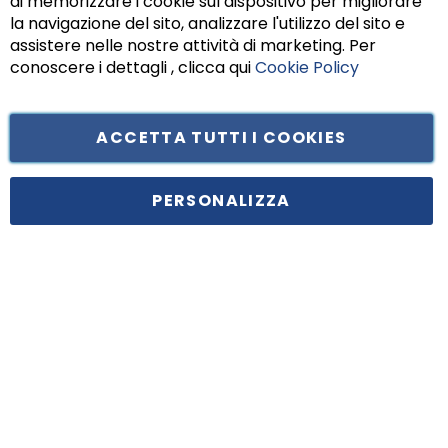
di memorizzare i cookie sul dispositivo per migliorare
Chiu
la navigazione del sito, analizzare l'utilizzo del sito e
assistere nelle nostre attività di marketing. Per
conoscere i dettagli , clicca qui
Cookie Policy
ACCETTA TUTTI I COOKIES
Tufano Teresa S.r.l’. Cap. Soc. i.v. € 312.000,00 - Sede legale in Via
Principe di Piemonte 199, cap. 80026 Casoria (NA) - C.F. 05834470634 -
PERSONALIZZA
P.I. 01465221214, iscritta alla C.C.I.A.A. Napoli, REA 459938.