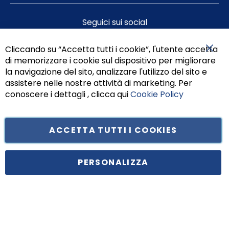
Seguici sui social
Cliccando su “Accetta tutti i cookie”, l'utente accetta
di memorizzare i cookie sul dispositivo per migliorare
Chiu
la navigazione del sito, analizzare l'utilizzo del sito e
assistere nelle nostre attività di marketing. Per
conoscere i dettagli , clicca qui
Cookie Policy
ACCETTA TUTTI I COOKIES
Tufano Teresa S.r.l’. Cap. Soc. i.v. € 312.000,00 - Sede legale in Via
Principe di Piemonte 199, cap. 80026 Casoria (NA) - C.F. 05834470634 -
PERSONALIZZA
P.I. 01465221214, iscritta alla C.C.I.A.A. Napoli, REA 459938.