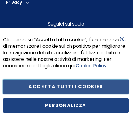
Privacy
Seguici sui social
Cliccando su “Accetta tutti i cookie”, l'utente accetta
di memorizzare i cookie sul dispositivo per migliorare
Chiu
la navigazione del sito, analizzare l'utilizzo del sito e
assistere nelle nostre attività di marketing. Per
conoscere i dettagli , clicca qui
Cookie Policy
ACCETTA TUTTI I COOKIES
Tufano Teresa S.r.l’. Cap. Soc. i.v. € 312.000,00 - Sede legale in Via
Principe di Piemonte 199, cap. 80026 Casoria (NA) - C.F. 05834470634 -
PERSONALIZZA
P.I. 01465221214, iscritta alla C.C.I.A.A. Napoli, REA 459938.