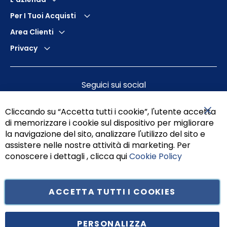
Per I Tuoi Acquisti
Area Clienti
Privacy
Seguici sui social
Cliccando su “Accetta tutti i cookie”, l'utente accetta
di memorizzare i cookie sul dispositivo per migliorare
Chiu
la navigazione del sito, analizzare l'utilizzo del sito e
assistere nelle nostre attività di marketing. Per
conoscere i dettagli , clicca qui
Cookie Policy
ACCETTA TUTTI I COOKIES
Tufano Teresa S.r.l’. Cap. Soc. i.v. € 312.000,00 - Sede legale in Via
Principe di Piemonte 199, cap. 80026 Casoria (NA) - C.F. 05834470634 -
PERSONALIZZA