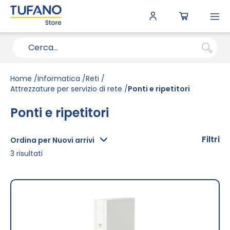
To
N
Home
Informatica
Reti
Attrezzature per servizio di rete
Ponti e ripetitori
Ponti e ripetitori
Filtri
Ordina per Nuovi arrivi
3
risultati