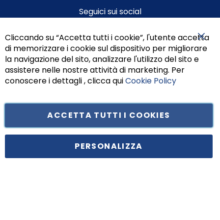
Seguici sui social
Cliccando su “Accetta tutti i cookie”, l'utente accetta
di memorizzare i cookie sul dispositivo per migliorare
Chiu
la navigazione del sito, analizzare l'utilizzo del sito e
assistere nelle nostre attività di marketing. Per
conoscere i dettagli , clicca qui
Cookie Policy
ACCETTA TUTTI I COOKIES
Tufano Teresa S.r.l’. Cap. Soc. i.v. € 312.000,00 - Sede legale in Via
Principe di Piemonte 199, cap. 80026 Casoria (NA) - C.F. 05834470634 -
PERSONALIZZA
P.I. 01465221214, iscritta alla C.C.I.A.A. Napoli, REA 459938.