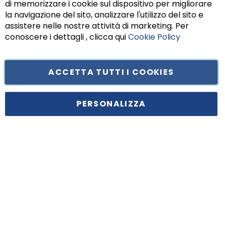
di memorizzare i cookie sul dispositivo per migliorare
Chiu
la navigazione del sito, analizzare l'utilizzo del sito e
assistere nelle nostre attività di marketing. Per
conoscere i dettagli , clicca qui
Cookie Policy
ACCETTA TUTTI I COOKIES
Tufano Teresa S.r.l’. Cap. Soc. i.v. € 312.000,00 - Sede legale in Via
Principe di Piemonte 199, cap. 80026 Casoria (NA) - C.F. 05834470634 -
PERSONALIZZA
P.I. 01465221214, iscritta alla C.C.I.A.A. Napoli, REA 459938.