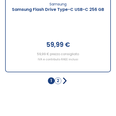
Samsung
Samsung Flash Drive Type-C USB-C 256 GB
59,99 €
59,99 €
prezzo consigliato
IVA e contributo RAEE inclusi
Pagina
1
2
Attualmente
Pagina
stai
leggendo
la
pagina