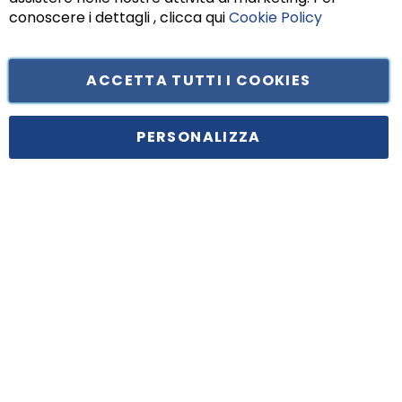
conoscere i dettagli , clicca qui
Cookie Policy
ACCETTA TUTTI I COOKIES
Tufano Teresa S.r.l’. Cap. Soc. i.v. € 312.000,00 - Sede legale in Via
Principe di Piemonte 199, cap. 80026 Casoria (NA) - C.F. 05834470634 -
PERSONALIZZA
P.I. 01465221214, iscritta alla C.C.I.A.A. Napoli, REA 459938.