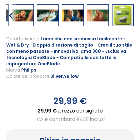
Vai
all'inizio
Caratteristiche
Lama che non si smussa facilmente -
Wet & Dry - Doppia direzione di taglio - Crea il tuo stile
della
con meno passate - Innovativa lama 360 - Esclusiva
galleria
tecnologia OneBlade - Compatibile con tutte le
di
impugnature OneBlade
immagini
Marca
Philips
Colore del prodotto
Silver,Yellow
29,99 €
29,99 €
prezzo consigliato
IVA e contributo RAEE inclusi