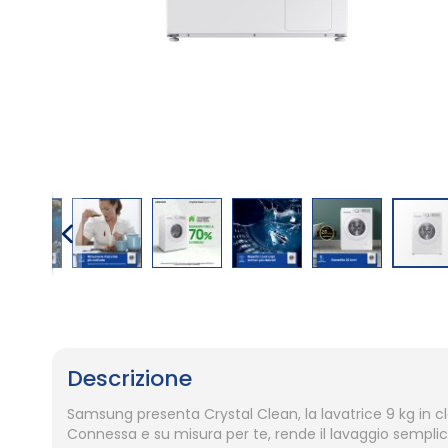
Vai
all'inizio
della
galleria
Descrizione
di
immagini
Samsung presenta Crystal Clean, la lavatrice 9 kg in c
Connessa e su misura per te, rende il lavaggio semplic