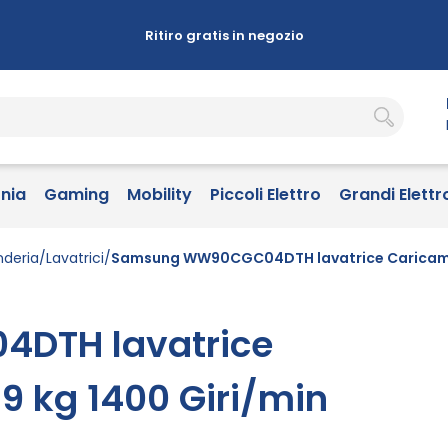
Ritiro gratis in negozio
onia
Gaming
Mobility
Piccoli Elettro
Grandi Elettr
nderia
Lavatrici
Samsung WW90CGC04DTH lavatrice Caricament
DTH lavatrice
9 kg 1400 Giri/min