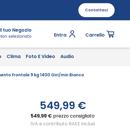
Contattaci
Il tuo Negozio
Entra
Carrello
Non selezionato
o
Clima
Foto E Video
Audio
o frontale 9 kg 1400 Giri/min Bianco
549,99 €
549,99 €
prezzo consigliato
IVA e contributo RAEE inclusi