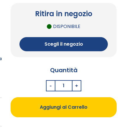
Ritira in negozio
DISPONIBILE
Scegli il negozio
a
Quantità
Aggiungi al Carrello