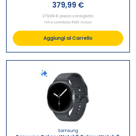
379,99 €
379,99 €
prezzo consigliato
IVA e contributo RAEE inclusi
Aggiungi al Carrello
Samsung