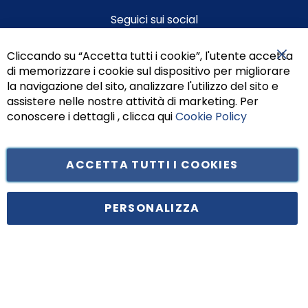
Seguici sui social
Cliccando su “Accetta tutti i cookie”, l'utente accetta
di memorizzare i cookie sul dispositivo per migliorare
Chiu
la navigazione del sito, analizzare l'utilizzo del sito e
assistere nelle nostre attività di marketing. Per
conoscere i dettagli , clicca qui
Cookie Policy
ACCETTA TUTTI I COOKIES
Tufano Teresa S.r.l’. Cap. Soc. i.v. € 312.000,00 - Sede legale in Via
Principe di Piemonte 199, cap. 80026 Casoria (NA) - C.F. 05834470634 -
PERSONALIZZA
P.I. 01465221214, iscritta alla C.C.I.A.A. Napoli, REA 459938.