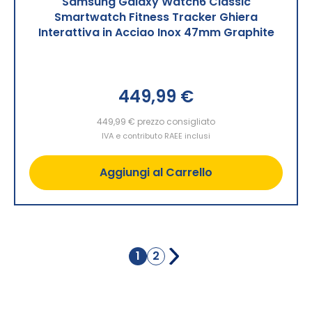
Samsung Galaxy Watch6 Classic
Smartwatch Fitness Tracker Ghiera
Interattiva in Acciao Inox 47mm Graphite
449,99 €
449,99 €
prezzo consigliato
IVA e contributo RAEE inclusi
Aggiungi al Carrello
Pagina
1
2
Attualmente
Pagina
stai
leggendo
la