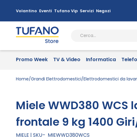
Volantino
Eventi
Tufano Vip
Servizi
Negozi
Promo Week
TV & Video
Informatica
Telef
Home
Grandi Elettrodomestici
Elettrodomestici da lava
Miele WWD380 WCS la
frontale 9 kg 1400 Gir
MIELE
SKU
MIEWWD380WCS