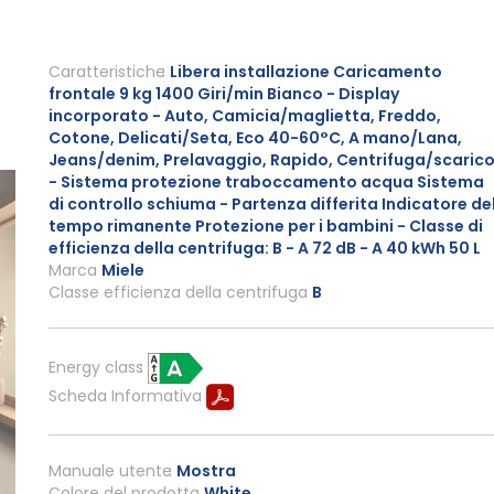
Caratteristiche
Libera installazione Caricamento
frontale 9 kg 1400 Giri/min Bianco - Display
incorporato - Auto, Camicia/maglietta, Freddo,
Cotone, Delicati/Seta, Eco 40-60°C, A mano/Lana,
Jeans/denim, Prelavaggio, Rapido, Centrifuga/scaric
- Sistema protezione traboccamento acqua Sistema
di controllo schiuma - Partenza differita Indicatore de
tempo rimanente Protezione per i bambini - Classe di
efficienza della centrifuga: B - A 72 dB - A 40 kWh 50 L
Marca
Miele
Classe efficienza della centrifuga
B
Energy class
Scheda Informativa
Manuale utente
Mostra
Colore del prodotto
White