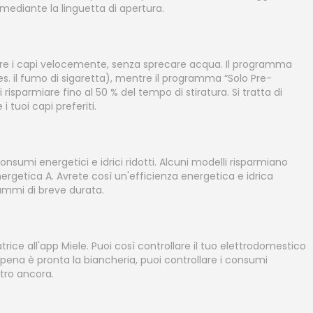
mediante la linguetta di apertura.
care i capi velocemente, senza sprecare acqua. Il programma
.es. il fumo di sigaretta), mentre il programma “Solo Pre-
risparmiare fino al 50 % del tempo di stiratura. Si tratta di
i tuoi capi preferiti.
nsumi energetici e idrici ridotti. Alcuni modelli risparmiano
 energetica A. Avrete così un'efficienza energetica e idrica
rammi di breve durata.
ice all'app Miele. Puoi così controllare il tuo elettrodomestico
pena è pronta la biancheria, puoi controllare i consumi
tro ancora.