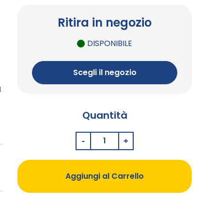
Ritira in negozio
DISPONIBILE
o
Scegli il negozio
l
Quantità
Aggiungi al Carrello