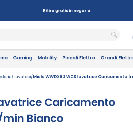
Ritiro gratis in negozio
onia
Gaming
Mobility
Piccoli Elettro
Grandi Elettr
nderia
Lavatrici
Miele WWD380 WCS lavatrice Caricamento fron
vatrice Caricamento
i/min Bianco