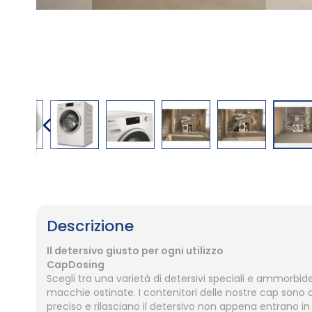
Vai
all'inizio
della
galleria
Descrizione
di
immagini
Il detersivo giusto per ogni utilizzo
CapDosing
Scegli tra una varietà di detersivi speciali e ammorbi
macchie ostinate. I contenitori delle nostre cap sono 
preciso e rilasciano il detersivo non appena entrano in