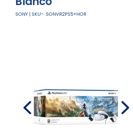
Bianco
SONY
SKU
SONVR2PS5+HOR
Vai
alla
fine
della
galleria
di
immagini