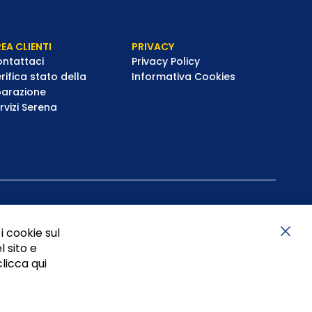
EA CLIENTI
PRIVACY
ntattaci
Privacy Policy
rifica stato della
Informativa Cookies
parazione
rvizi Serena
i cookie sul
l sito e
Chiu
clicca qui