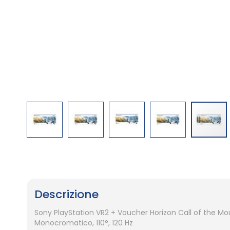
Vai
all'inizio
della
galleria
Descrizione
di
immagini
Sony PlayStation VR2 + Voucher Horizon Call of the Moun
Monocromatico, 110°, 120 Hz