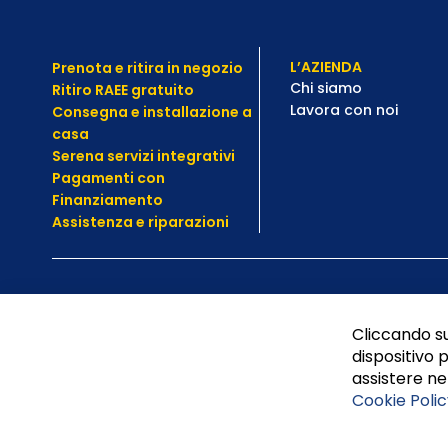
L’AZIENDA
Prenota e ritira in negozio
Chi siamo
Ritiro RAEE gratuito
Lavora con noi
Consegna e installazione a
casa
Serena servizi integrativi
Pagamenti con
Finanziamento
Assistenza e
riparazioni
Cliccando su
dispositivo p
assistere nel
Cookie Polic