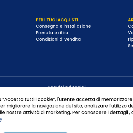
PER I TUOI ACQUISTI
AR
Consegna e installazione
Co
Prenota e ritira
Ve
Condizioni di vendita
ri
Se
Seguici sui social
 “Accetta tutti i cookie”, l'utente accetta di memorizzare 
er migliorare la navigazione del sito, analizzare l'utilizzo de
le nostre attività di marketing. Per conoscere i dettagli , 
y