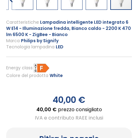
Vai
all'inizio
Caratteristiche
Lampadina intelligente LED integrato 6
W E14 - Illuminazione fredda, Bianco caldo - 2200 K 470
della
lm 6500 K - ZigBee - Bianco
galleria
Marca
Philips by Signify
di
Tecnologia lampadina
LED
immagini
Energy class
Colore del prodotto
White
40,00 €
40,00 €
prezzo consigliato
IVA e contributo RAEE inclusi