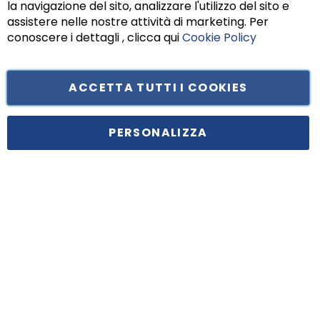
la navigazione del sito, analizzare l'utilizzo del sito e
assistere nelle nostre attività di marketing. Per
conoscere i dettagli , clicca qui
Cookie Policy
ACCETTA TUTTI I COOKIES
Tufano Teresa S.r.l’. Cap. Soc. i.v. € 312.000,00 - Sede legale in Via
Principe di Piemonte 199, cap. 80026 Casoria (NA) - C.F. 05834470634 -
PERSONALIZZA
P.I. 01465221214, iscritta alla C.C.I.A.A. Napoli, REA 459938.