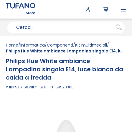
To
N
Home
Informatica
Componenti
Kit multimediali
Philips Hue White ambiance Lampadina singola E14, luce bianca da calda a fredda
Philips Hue White ambiance
Lampadina singola E14, luce bianca da
calda a fredda
PHILIPS BY SIGNIFY
SKU
PHI69520300
Vai
alla
fine
della
galleria
di
immagini