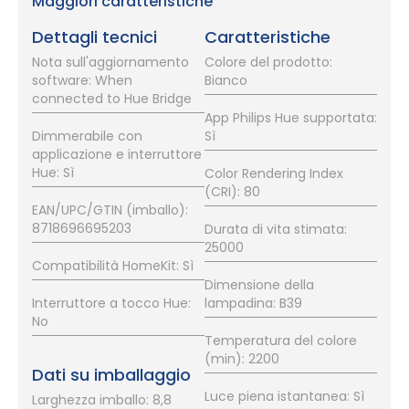
Maggiori caratteristiche
Dettagli tecnici
Caratteristiche
Nota sull'aggiornamento
Colore del prodotto:
software: When
Bianco
connected to Hue Bridge
App Philips Hue supportata:
Dimmerabile con
Sì
applicazione e interruttore
Hue: Sì
Color Rendering Index
(CRI): 80
EAN/UPC/GTIN (imballo):
8718696695203
Durata di vita stimata:
25000
Compatibilità HomeKit: Sì
Dimensione della
Interruttore a tocco Hue:
lampadina: B39
No
Temperatura del colore
(min): 2200
Dati su imballaggio
Luce piena istantanea: Sì
Larghezza imballo: 8,8