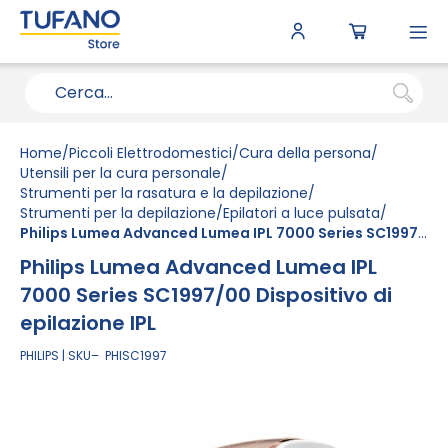
To
N
Home
Piccoli Elettrodomestici
Cura della persona
Utensili per la cura personale
Strumenti per la rasatura e la depilazione
Strumenti per la depilazione
Epilatori a luce pulsata
Philips Lumea Advanced Lumea IPL 7000 Series SC1997/00 Dispositivo di epilazione IPL
Philips Lumea Advanced Lumea IPL
7000 Series SC1997/00 Dispositivo di
epilazione IPL
PHILIPS
SKU
PHISC1997
Vai
alla
fine
della