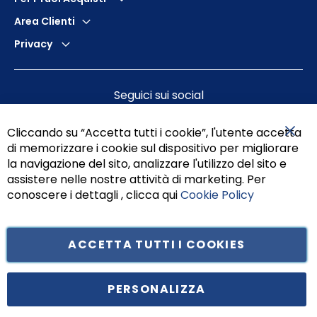
Area Clienti
Privacy
Seguici sui social
Cliccando su “Accetta tutti i cookie”, l'utente accetta
di memorizzare i cookie sul dispositivo per migliorare
Chiu
la navigazione del sito, analizzare l'utilizzo del sito e
assistere nelle nostre attività di marketing. Per
conoscere i dettagli , clicca qui
Cookie Policy
ACCETTA TUTTI I COOKIES
Tufano Teresa S.r.l’. Cap. Soc. i.v. € 312.000,00 - Sede legale in Via
Principe di Piemonte 199, cap. 80026 Casoria (NA) - C.F. 05834470634 -
PERSONALIZZA
P.I. 01465221214, iscritta alla C.C.I.A.A. Napoli, REA 459938.