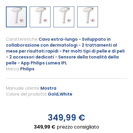
Vai
all'inizio
Caratteristiche
Cavo extra-lungo - Sviluppato in
collaborazione con dermatologi - 2 trattamenti al
della
mese per risultati rapidi - Per molti tipi di pelle e di peli
galleria
- 2 accessori dedicati - Sensore della tonalità della
di
pelle - App Philips Lumea IPL
immagini
Marca
Philips
Manuale utente
Mostra
Colore del prodotto
Gold,White
349,99 €
349,99 €
prezzo consigliato