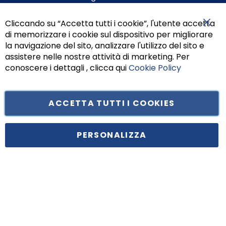
Cliccando su “Accetta tutti i cookie”, l'utente accetta
di memorizzare i cookie sul dispositivo per migliorare
Chiu
la navigazione del sito, analizzare l'utilizzo del sito e
assistere nelle nostre attività di marketing. Per
conoscere i dettagli , clicca qui
Cookie Policy
ACCETTA TUTTI I COOKIES
Tufano Teresa S.r.l’. Cap. Soc. i.v. € 312.000,00 - Sede legale in Via
Principe di Piemonte 199, cap. 80026 Casoria (NA) - C.F. 05834470634 -
PERSONALIZZA
P.I. 01465221214, iscritta alla C.C.I.A.A. Napoli, REA 459938.