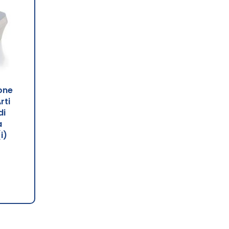
one
rti
di
a
i)