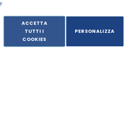
y
ACCETTA
TUTTI I
PERSONALIZZA
ale in Via Principe di Piemonte 199, cap. 80026 Casoria (NA) - C.F. 
COOKIES