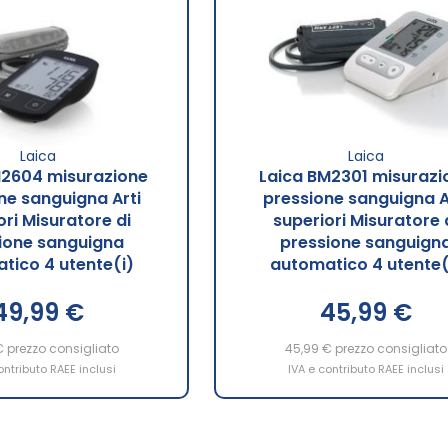
Laica
Laica
M2604 misurazione
Laica BM2301 misurazi
ne sanguigna Arti
pressione sanguigna A
ori Misuratore di
superiori Misuratore 
ione sanguigna
pressione sanguign
tico 4 utente(i)
automatico 4 utente(
49,99 €
45,99 €
€
prezzo consigliato
45,99 €
prezzo consigliato
ontributo RAEE inclusi
IVA e contributo RAEE inclusi