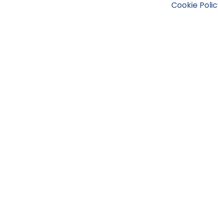
Cookie Polic
Tufano Teresa S.r.l’. Cap. Soc. i.v. € 312.000,00 - Sede leg
Napoli, REA 459938.