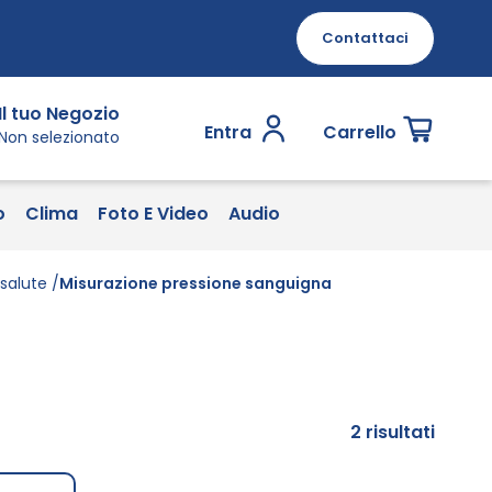
Contattaci
Il tuo Negozio
Entra
Carrello
Non selezionato
o
Clima
Foto E Video
Audio
 salute
Misurazione pressione sanguigna
2
risultati