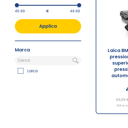
€
Applica
Marca
Laica B
pressio
superi
press
Laica
automa
49,99 
IVA e c