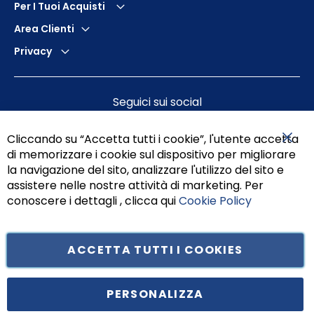
Per I Tuoi Acquisti
Area Clienti
Privacy
Seguici sui social
Cliccando su “Accetta tutti i cookie”, l'utente accetta
di memorizzare i cookie sul dispositivo per migliorare
Chiu
la navigazione del sito, analizzare l'utilizzo del sito e
assistere nelle nostre attività di marketing. Per
conoscere i dettagli , clicca qui
Cookie Policy
ACCETTA TUTTI I COOKIES
Tufano Teresa S.r.l’. Cap. Soc. i.v. € 312.000,00 - Sede legale in Via
Principe di Piemonte 199, cap. 80026 Casoria (NA) - C.F. 05834470634 -
PERSONALIZZA
P.I. 01465221214, iscritta alla C.C.I.A.A. Napoli, REA 459938.