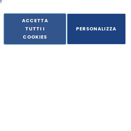
y
ACCETTA
TUTTI I
PERSONALIZZA
ale in Via Principe di Piemonte 199, cap. 80026 Casoria (NA) - C.F. 
COOKIES