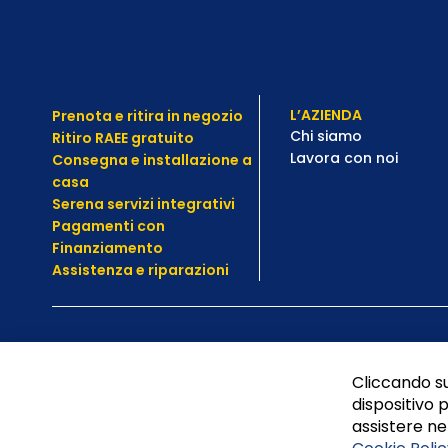
L’AZIENDA
Prenota e ritira in negozio
Chi siamo
Ritiro RAEE gratuito
Lavora con noi
Consegna e installazione a
casa
Serena servizi integrativi
Pagamenti con
Finanziamento
Assistenza e
riparazioni
Cliccando su
dispositivo p
assistere nel