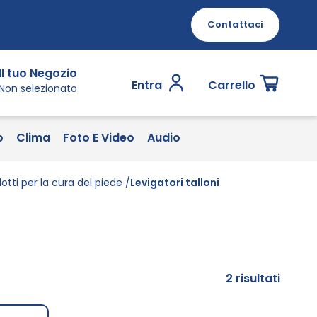
Contattaci
Il tuo Negozio
Entra
Carrello
Non selezionato
o
Clima
Foto E Video
Audio
otti per la cura del piede
Levigatori talloni
2
risultati