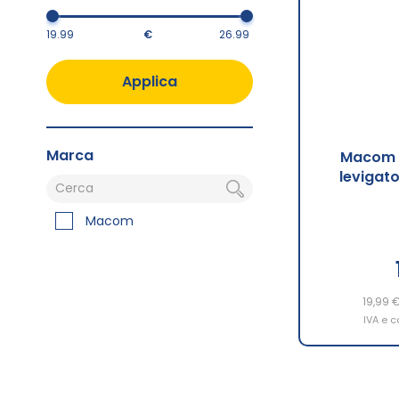
€
Applica
Marca
Macom E
levigato
Macom
19,99 
IVA e c