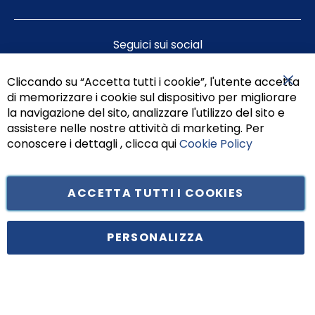
Seguici sui social
Cliccando su “Accetta tutti i cookie”, l'utente accetta
di memorizzare i cookie sul dispositivo per migliorare
Chiu
la navigazione del sito, analizzare l'utilizzo del sito e
assistere nelle nostre attività di marketing. Per
conoscere i dettagli , clicca qui
Cookie Policy
ACCETTA TUTTI I COOKIES
Tufano Teresa S.r.l’. Cap. Soc. i.v. € 312.000,00 - Sede legale in Via
Principe di Piemonte 199, cap. 80026 Casoria (NA) - C.F. 05834470634 -
PERSONALIZZA
P.I. 01465221214, iscritta alla C.C.I.A.A. Napoli, REA 459938.