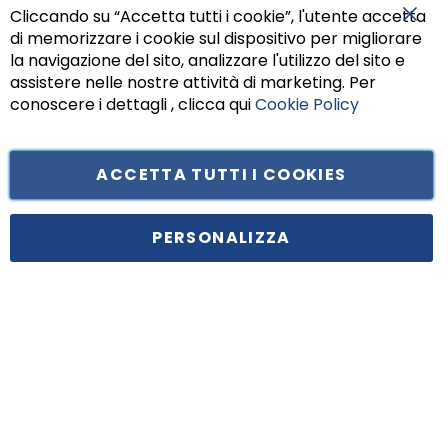
Cliccando su “Accetta tutti i cookie”, l'utente accetta
di memorizzare i cookie sul dispositivo per migliorare
Chiu
la navigazione del sito, analizzare l'utilizzo del sito e
assistere nelle nostre attività di marketing. Per
conoscere i dettagli , clicca qui
Cookie Policy
ACCETTA TUTTI I COOKIES
Tufano Teresa S.r.l’. Cap. Soc. i.v. € 312.000,00 - Sede legale in Via
Principe di Piemonte 199, cap. 80026 Casoria (NA) - C.F. 05834470634 -
PERSONALIZZA
P.I. 01465221214, iscritta alla C.C.I.A.A. Napoli, REA 459938.