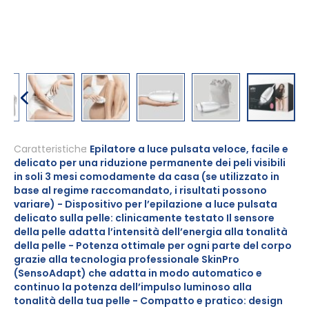
Vai
all'inizio
Caratteristiche
Epilatore a luce pulsata veloce, facile e
delicato per una riduzione permanente dei peli visibili
della
in soli 3 mesi comodamente da casa (se utilizzato in
galleria
base al regime raccomandato, i risultati possono
di
variare) - Dispositivo per l’epilazione a luce pulsata
immagini
delicato sulla pelle: clinicamente testato Il sensore
della pelle adatta l’intensità dell’energia alla tonalità
della pelle - Potenza ottimale per ogni parte del corpo
grazie alla tecnologia professionale SkinPro
(SensoAdapt) che adatta in modo automatico e
continuo la potenza dell’impulso luminoso alla
tonalità della tua pelle - Compatto e pratico: design