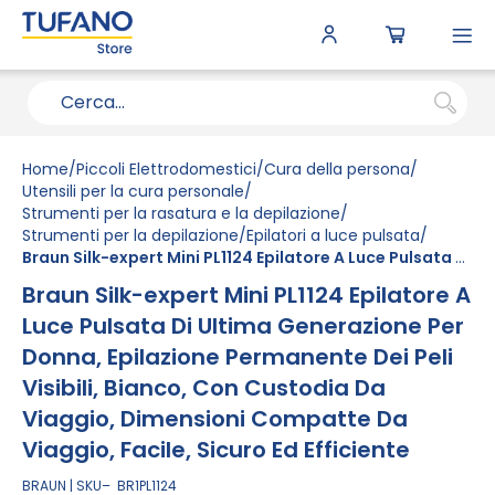
To
N
Home
Piccoli Elettrodomestici
Cura della persona
Utensili per la cura personale
Strumenti per la rasatura e la depilazione
Strumenti per la depilazione
Epilatori a luce pulsata
Braun Silk-expert Mini PL1124 Epilatore A Luce Pulsata Di Ultima Generazione Per Donna, Epilazione Permanente Dei Peli Visibili, Bianco, Con Custodia Da Viaggio, Dimensioni Compatte Da Viaggio, Facile, Sicuro Ed Efficiente
Braun Silk-expert Mini PL1124 Epilatore A
Luce Pulsata Di Ultima Generazione Per
Donna, Epilazione Permanente Dei Peli
Visibili, Bianco, Con Custodia Da
Viaggio, Dimensioni Compatte Da
Viaggio, Facile, Sicuro Ed Efficiente
BRAUN
SKU
BR1PL1124