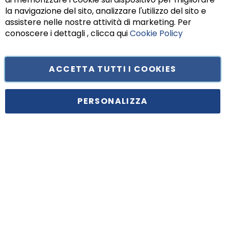
Chiu
la navigazione del sito, analizzare l'utilizzo del sito e
assistere nelle nostre attività di marketing. Per
conoscere i dettagli , clicca qui
Cookie Policy
ACCETTA TUTTI I COOKIES
Tufano Teresa S.r.l’. Cap. Soc. i.v. € 312.000,00 - Sede legale in Via
Principe di Piemonte 199, cap. 80026 Casoria (NA) - C.F. 05834470634 -
PERSONALIZZA
P.I. 01465221214, iscritta alla C.C.I.A.A. Napoli, REA 459938.