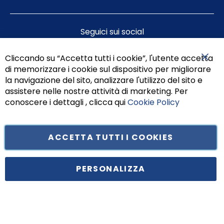
Seguici sui social
Cliccando su “Accetta tutti i cookie”, l'utente accetta
di memorizzare i cookie sul dispositivo per migliorare
Chiu
la navigazione del sito, analizzare l'utilizzo del sito e
assistere nelle nostre attività di marketing. Per
conoscere i dettagli , clicca qui
Cookie Policy
ACCETTA TUTTI I COOKIES
Tufano Teresa S.r.l’. Cap. Soc. i.v. € 312.000,00 - Sede legale in Via
Principe di Piemonte 199, cap. 80026 Casoria (NA) - C.F. 05834470634 -
PERSONALIZZA
P.I. 01465221214, iscritta alla C.C.I.A.A. Napoli, REA 459938.