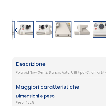
Vai
all'inizio
della
galleria
Descrizione
di
immagini
Polaroid Now Gen 2, Bianco, Auto, USB tipo-C, Ioni di Li
Maggiori caratteristiche
Dimensioni e peso
Peso: 455,8