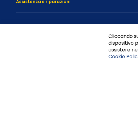
Assistenza e
riparazioni
Cliccando su
dispositivo p
assistere nel
Cookie Polic
Tufano Teresa S.r.l’. Cap. Soc. i.v. € 312.000,00 - Sede leg
Napoli, REA 459938.