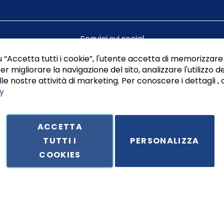
Seguici sui social
 “Accetta tutti i cookie”, l'utente accetta di memorizzare 
er migliorare la navigazione del sito, analizzare l'utilizzo de
le nostre attività di marketing. Per conoscere i dettagli , 
y
ACCETTA
TUTTI I
PERSONALIZZA
ale in Via Principe di Piemonte 199, cap. 80026 Casoria (NA) - C.F. 
COOKIES