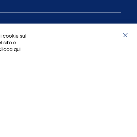
i cookie sul
l sito e
Chiu
clicca qui
05834470634 - P.I. 01465221214, iscritta alla C.C.I.A.A.