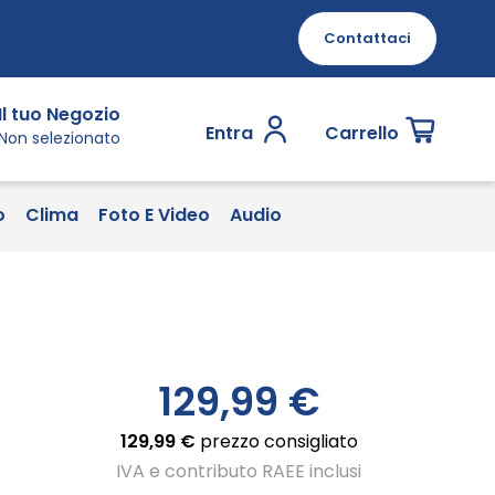
Contattaci
Il tuo Negozio
Entra
Carrello
Non selezionato
o
Clima
Foto E Video
Audio
129,99 €
129,99 €
prezzo consigliato
IVA e contributo RAEE inclusi