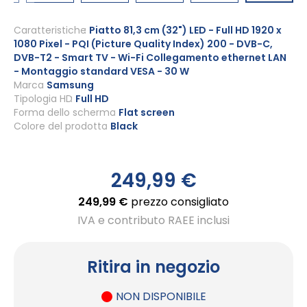
Vai
all'inizio
Caratteristiche
Piatto 81,3 cm (32") LED - Full HD 1920 x
1080 Pixel - PQI (Picture Quality Index) 200 - DVB-C,
della
DVB-T2 - Smart TV - Wi-Fi Collegamento ethernet LAN
galleria
- Montaggio standard VESA - 30 W
di
Marca
Samsung
immagini
Tipologia HD
Full HD
Forma dello schermo
Flat screen
Colore del prodotto
Black
249,99 €
249,99 €
prezzo consigliato
IVA e contributo RAEE inclusi
Ritira in negozio
NON DISPONIBILE