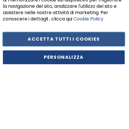
Chiu
la navigazione del sito, analizzare l'utilizzo del sito e
assistere nelle nostre attività di marketing. Per
conoscere i dettagli , clicca qui
Cookie Policy
ACCETTA TUTTI I COOKIES
Tufano Teresa S.r.l’. Cap. Soc. i.v. € 312.000,00 - Sede legale in Via
Principe di Piemonte 199, cap. 80026 Casoria (NA) - C.F. 05834470634 -
PERSONALIZZA
P.I. 01465221214, iscritta alla C.C.I.A.A. Napoli, REA 459938.