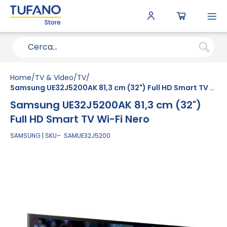
To
N
Home
TV & Video
TV
Samsung UE32J5200AK 81,3 cm (32") Full HD Smart TV Wi-Fi Nero
Samsung UE32J5200AK 81,3 cm (32")
Full HD Smart TV Wi-Fi Nero
SAMSUNG
SKU
SAMUE32J5200
Vai
alla
fine
della
galleria
di
immagini