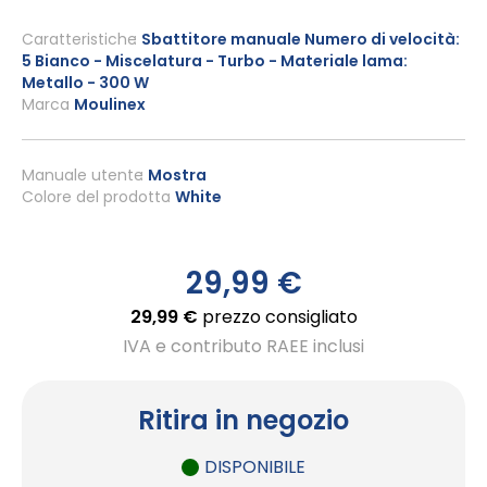
Vai
all'inizio
Caratteristiche
Sbattitore manuale Numero di velocità:
5 Bianco - Miscelatura - Turbo - Materiale lama:
della
Metallo - 300 W
galleria
Marca
Moulinex
di
immagini
Manuale utente
Mostra
Colore del prodotto
White
29,99 €
29,99 €
prezzo consigliato
IVA e contributo RAEE inclusi
Ritira in negozio
DISPONIBILE