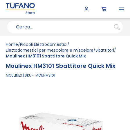
To
N
Home
Piccoli Elettrodomestici
Elettodomestici per mescolare e miscelare
Sbattitori
Moulinex HM3101 Sbattitore Quick Mix
Moulinex HM3101 Sbattitore Quick Mix
MOULINEX
SKU
MOUHM3101
Vai
alla
fine
della
galleria
di
immagini