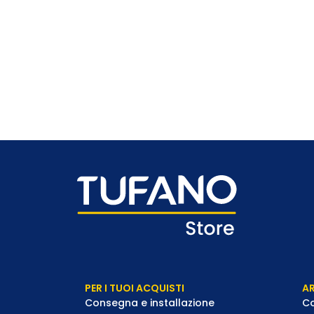
PER I TUOI ACQUISTI
AR
Consegna e installazione
Co