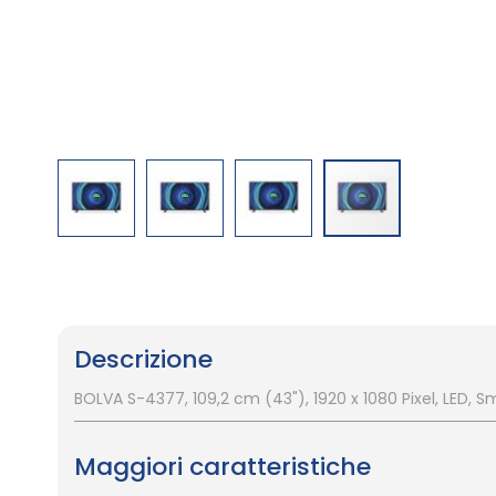
Vai
all'inizio
della
galleria
Descrizione
di
immagini
BOLVA S-4377, 109,2 cm (43"), 1920 x 1080 Pixel, LED, Sm
Maggiori caratteristiche