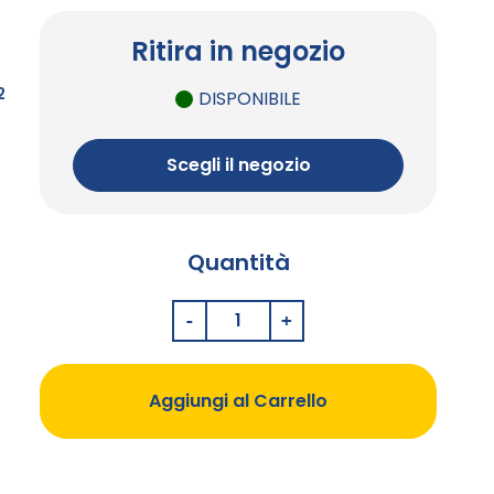
Ritira in negozio
2
DISPONIBILE
Scegli il negozio
Quantità
Aggiungi al Carrello