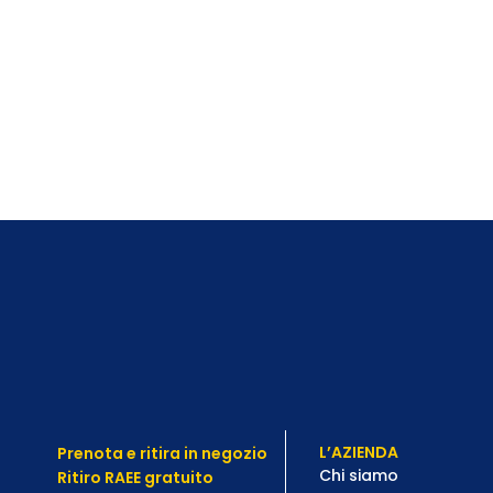
L’AZIENDA
Prenota e ritira in negozio
Chi siamo
Ritiro RAEE gratuito