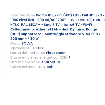
Caratteristiche
Piatto 109,2 cm (43") LED - Full HD 1920 x
1080 Pixel 16:9 - 200 cd/m² 1200:1 - DVB, DVB-S2, DVB-T
NTSC, PAL, SECAM - Smart TV Internet TV - Wi-Fi
Collegamento ethernet LAN - High Dynamic Range
(HDR) supportato - Montaggio standard VESA 200 x
200 mm - F 80 W
Marca
BOLVA
Tipologia HD
Full HD
Forma dello schermo
Flat screen
Classe efficienza energetica (SDR)
F
Sistema operativo
Android TV
Colore del prodotto
Black