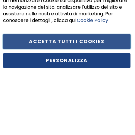
di memorizzare i cookie sul dispositivo per migliorare
Chiu
la navigazione del sito, analizzare l'utilizzo del sito e
assistere nelle nostre attività di marketing. Per
conoscere i dettagli , clicca qui
Cookie Policy
ACCETTA TUTTI I COOKIES
Tufano Teresa S.r.l’. Cap. Soc. i.v. € 312.000,00 - Sede legale in Via
Principe di Piemonte 199, cap. 80026 Casoria (NA) - C.F. 05834470634 -
PERSONALIZZA
P.I. 01465221214, iscritta alla C.C.I.A.A. Napoli, REA 459938.