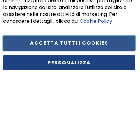
di memorizzare i cookie sul dispositivo per migliorare
Chiu
la navigazione del sito, analizzare l'utilizzo del sito e
assistere nelle nostre attività di marketing. Per
conoscere i dettagli , clicca qui
Cookie Policy
ACCETTA TUTTI I COOKIES
Tufano Teresa S.r.l’. Cap. Soc. i.v. € 312.000,00 - Sede legale in Via
Principe di Piemonte 199, cap. 80026 Casoria (NA) - C.F. 05834470634 -
PERSONALIZZA
P.I. 01465221214, iscritta alla C.C.I.A.A. Napoli, REA 459938.