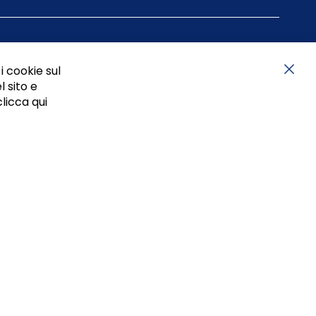
i cookie sul
l sito e
Chiu
clicca qui
05834470634 - P.I. 01465221214, iscritta alla C.C.I.A.A.