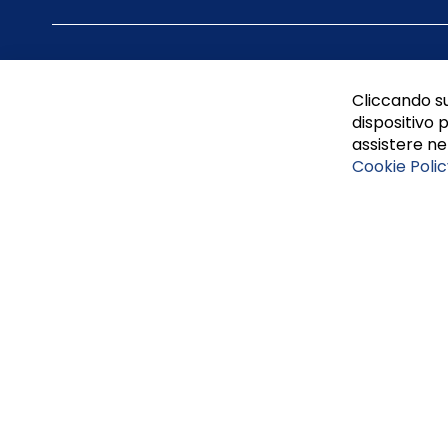
Cliccando su
dispositivo p
assistere nel
Cookie Polic
Tufano Teresa S.r.l’. Cap. Soc. i.v. € 312.000,00 - Sede leg
Napoli, REA 459938.