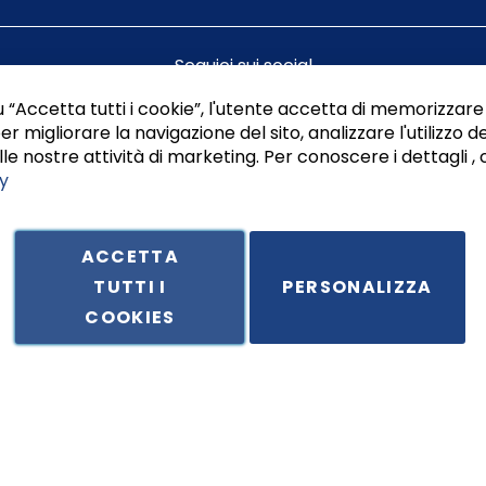
Seguici sui social
 “Accetta tutti i cookie”, l'utente accetta di memorizzare 
er migliorare la navigazione del sito, analizzare l'utilizzo de
le nostre attività di marketing. Per conoscere i dettagli , 
y
ACCETTA
TUTTI I
PERSONALIZZA
ale in Via Principe di Piemonte 199, cap. 80026 Casoria (NA) - C.F. 
COOKIES