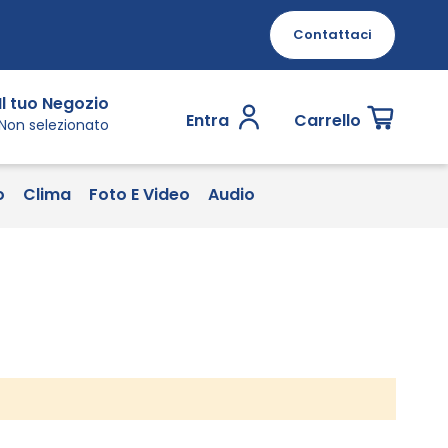
Contattaci
Il tuo Negozio
Entra
Carrello
Non selezionato
o
Clima
Foto E Video
Audio