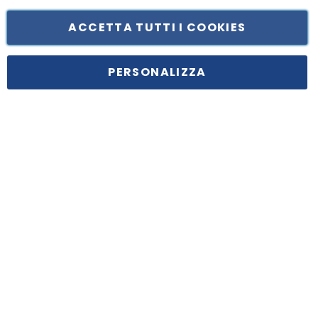
ACCETTA TUTTI I COOKIES
Tufano Teresa S.r.l’. Cap. Soc. i.v. € 312.000,00 - Sede legale in Via
Principe di Piemonte 199, cap. 80026 Casoria (NA) - C.F. 05834470634 -
PERSONALIZZA
P.I. 01465221214, iscritta alla C.C.I.A.A. Napoli, REA 459938.