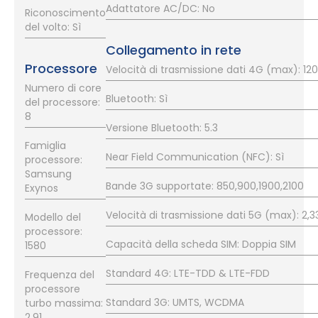
Adattatore AC/DC: No
Riconoscimento
del volto: Sì
Collegamento in rete
Processore
Velocità di trasmissione dati 4G (max): 12
Numero di core
Bluetooth: Sì
del processore:
8
Versione Bluetooth: 5.3
Famiglia
Near Field Communication (NFC): Sì
processore:
Samsung
Bande 3G supportate: 850,900,1900,2100
Exynos
Velocità di trasmissione dati 5G (max): 2,3
Modello del
processore:
Capacità della scheda SIM: Doppia SIM
1580
Standard 4G: LTE-TDD & LTE-FDD
Frequenza del
processore
Standard 3G: UMTS, WCDMA
turbo massima:
2,91