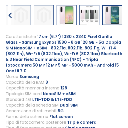
Vai
all'inizio
Caratteristiche
17 cm (6.7") 1080 x 2340 Pixel Gorilla
Glass - Samsung Exynos 1580 - 8 GB 128 GB - 5G Doppia
della
SIM NanoSIM + eSIM - 802.11a, 802.11b, 802.11g, Wi-Fi 4
galleria
(802.11n), Wi-Fi 5 (802.11ac), Wi-Fi 6 (802.11ax) Bluetooth
di
5.3 Near Field Communication (NFC) - Tripla
immagini
fotocamera 50 MP 12 MP 5 MP - 5000 mAh - Android 15
One UI 7.0
Marca
Samsung
Capacità della RAM
8
Capacità memoria interna
128
Tipologia SIM card
NanoSIM + eSIM
Standard 4G
LTE-TDD & LTE-FDD
Capacità della scheda SIM
Dual SIM
Generazione di reti mobili
5G
Forma dello schermo
Flat screen
Tipo di fotocamera posteriore
Triple camera
Tipo di fotocamera anteriore
Single camera