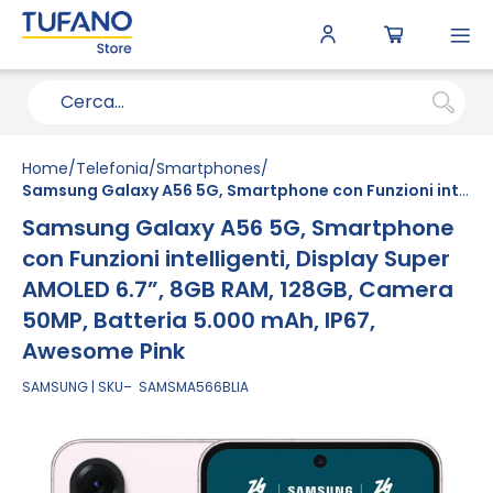
To
N
Home
Telefonia
Smartphones
Samsung Galaxy A56 5G, Smartphone con Funzioni intelligenti, Display Super AMOLED 6.7”, 8GB RAM, 128GB, Camera 50MP, Batteria 5.000 mAh, IP67, Awesome Pink
Samsung Galaxy A56 5G, Smartphone
con Funzioni intelligenti, Display Super
AMOLED 6.7”, 8GB RAM, 128GB, Camera
50MP, Batteria 5.000 mAh, IP67,
Awesome Pink
SAMSUNG
SKU
SAMSMA566BLIA
Vai
alla
fine
della