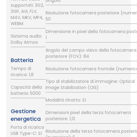
singola
supportati: 3G2,
3GP, AVI, FLV,
Risoluzione fotocamera posteriore (numer
M4V, MKV, MP4,
50
WEBM
Dimensione in pixel della fotocamera poste
Sistema audio:
1
Dolby Atmos
Angolo del campo visivo della fotocamera
posteriore (FOV): 84
Batteria
Tempo di
Risoluzione fotocamera frontale (numerico
ricarica: 1,8
Tipo di stabilizzatore di immagine: Optical
Capacità della
Image Stabilization (OIS)
batteria: 5000
Modalità ritratto: Sì
Gestione
Dimensioni pixel della terza fotocamera
energetica
posteriore: 1,12
Porta di ricarica
Risoluzione della terza fotocamera posteri
USB Type-C: Sì