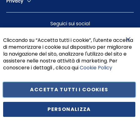
Privacy
Seguici sui social
Cliccando su “Accetta tutti i cookie”, l'utente accetta
di memorizzare i cookie sul dispositivo per migliorare
Chiu
la navigazione del sito, analizzare l'utilizzo del sito e
assistere nelle nostre attività di marketing. Per
conoscere i dettagli , clicca qui
Cookie Policy
ACCETTA TUTTI I COOKIES
Tufano Teresa S.r.l’. Cap. Soc. i.v. € 312.000,00 - Sede legale in Via
Principe di Piemonte 199, cap. 80026 Casoria (NA) - C.F. 05834470634 -
PERSONALIZZA
P.I. 01465221214, iscritta alla C.C.I.A.A. Napoli, REA 459938.