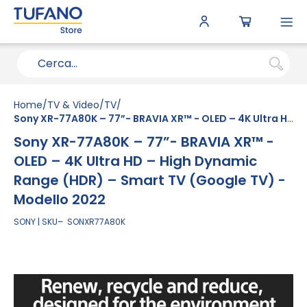
To
N
Home
TV & Video
TV
Sony XR-77A80K – 77”- BRAVIA XR™ - OLED – 4K Ultra HD – High Dynamic Range (HDR) – Smart TV (Google TV) - Modello 2022
Sony XR-77A80K – 77”- BRAVIA XR™ -
OLED – 4K Ultra HD – High Dynamic
Range (HDR) – Smart TV (Google TV) -
Modello 2022
SONY
SKU
SONXR77A80K
Vai
alla
fine
della
galleria