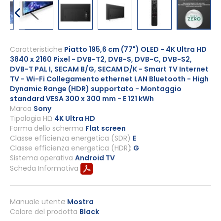
Vai
all'inizio
Caratteristiche
Piatto 195,6 cm (77") OLED - 4K Ultra HD
3840 x 2160 Pixel - DVB-T2, DVB-S, DVB-C, DVB-S2,
della
DVB-T PAL I, SECAM B/G, SECAM D/K - Smart TV Internet
galleria
TV - Wi-Fi Collegamento ethernet LAN Bluetooth - High
di
Dynamic Range (HDR) supportato - Montaggio
immagini
standard VESA 300 x 300 mm - E 121 kWh
Marca
Sony
Tipologia HD
4K Ultra HD
Forma dello schermo
Flat screen
Classe efficienza energetica (SDR)
E
Classe efficienza energetica (HDR)
G
Sistema operativo
Android TV
Scheda Informativa
Manuale utente
Mostra
Colore del prodotto
Black