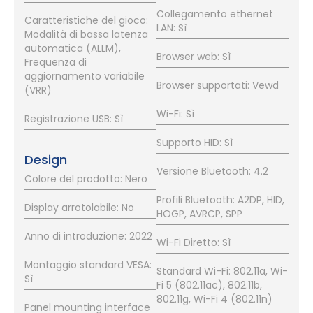
Collegamento ethernet
Caratteristiche del gioco:
LAN: Sì
Modalità di bassa latenza
automatica (ALLM),
Browser web: Sì
Frequenza di
aggiornamento variabile
Browser supportati: Vewd
(VRR)
Wi-Fi: Sì
Registrazione USB: Sì
Supporto HID: Sì
Design
Versione Bluetooth: 4.2
Colore del prodotto: Nero
Profili Bluetooth: A2DP, HID,
Display arrotolabile: No
HOGP, AVRCP, SPP
Anno di introduzione: 2022
Wi-Fi Diretto: Sì
Montaggio standard VESA:
Standard Wi-Fi: 802.11a, Wi-
Sì
Fi 5 (802.11ac), 802.11b,
802.11g, Wi-Fi 4 (802.11n)
Panel mounting interface