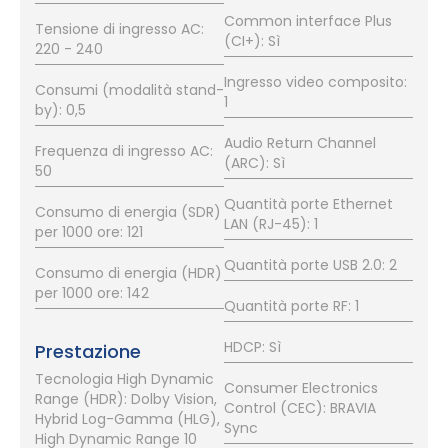
Common interface Plus
Tensione di ingresso AC:
(CI+): Sì
220 - 240
Ingresso video composito:
Consumi (modalità stand-
1
by): 0,5
Audio Return Channel
Frequenza di ingresso AC:
(ARC): Sì
50
Quantità porte Ethernet
Consumo di energia (SDR)
LAN (RJ-45): 1
per 1000 ore: 121
Quantità porte USB 2.0: 2
Consumo di energia (HDR)
per 1000 ore: 142
Quantità porte RF: 1
HDCP: Sì
Prestazione
Tecnologia High Dynamic
Consumer Electronics
Range (HDR): Dolby Vision,
Control (CEC): BRAVIA
Hybrid Log-Gamma (HLG),
Sync
High Dynamic Range 10