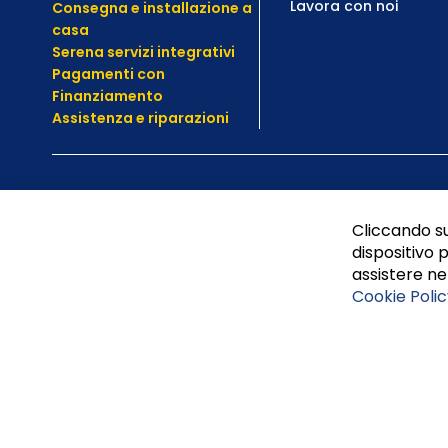
Lavora con noi
Consegna e installazione a
casa
Serena servizi integrativi
Pagamenti con
Finanziamento
Assistenza e
riparazioni
Cliccando su
dispositivo p
assistere nel
Cookie Polic
Tufano Teresa S.r.l’. Cap. Soc. i.v. € 312.000,00 - Sede leg
Napoli, REA 459938.