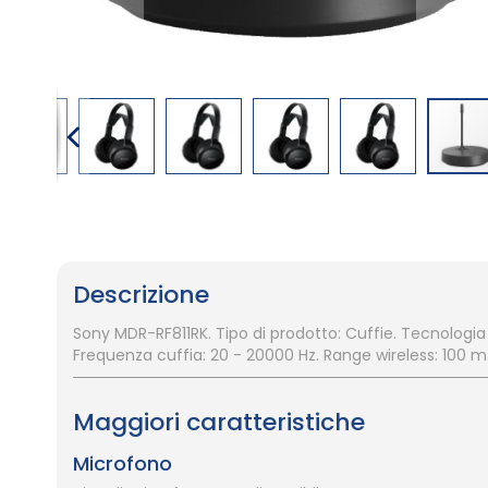
Vai
all'inizio
della
galleria
Descrizione
di
immagini
Sony MDR-RF811RK. Tipo di prodotto: Cuffie. Tecnologia
Frequenza cuffia: 20 - 20000 Hz. Range wireless: 100 m.
Maggiori caratteristiche
Microfono