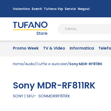
Volantino
Eventi
Tufano Vip
Servizi
Negozi
Promo Week
TV & Video
Informatica
Telef
Home
Audio
Cuffie e auricolari
Sony MDR-RF811RK
Sony MDR-RF811RK
SONY
SKU
SONMDRRF811RK
Vai