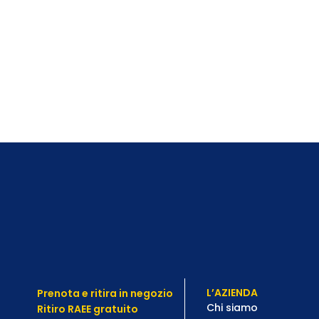
L’AZIENDA
Prenota e ritira in negozio
Chi siamo
Ritiro RAEE gratuito