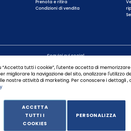
Prenota e ritira
Ve
Condizioni di vendita
ri
Se
Seguici sui social
 “Accetta tutti i cookie”, l'utente accetta di memorizzare 
er migliorare la navigazione del sito, analizzare l'utilizzo de
le nostre attività di marketing. Per conoscere i dettagli , 
y
ACCETTA
TUTTI I
PERSONALIZZA
ale in Via Principe di Piemonte 199, cap. 80026 Casoria (NA) - C.F. 
COOKIES