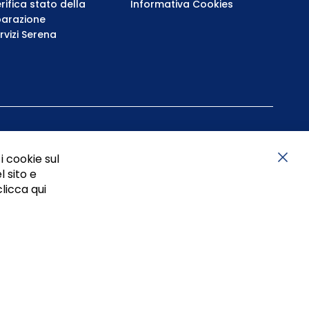
rifica stato della
Informativa Cookies
parazione
rvizi Serena
i cookie sul
l sito e
Chiu
clicca qui
05834470634 - P.I. 01465221214, iscritta alla C.C.I.A.A.