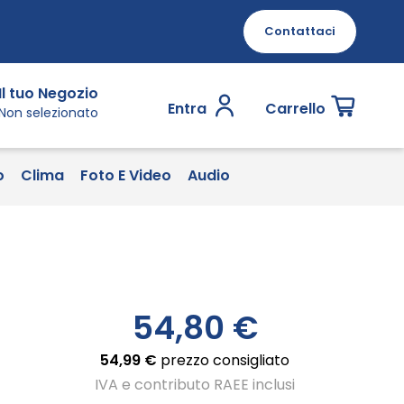
Contattaci
Il tuo Negozio
Entra
Carrello
Non selezionato
o
Clima
Foto E Video
Audio
54,80 €
54,99 €
prezzo consigliato
IVA e contributo RAEE inclusi