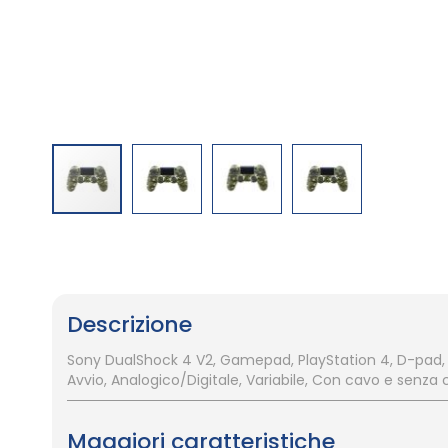
Vai
all'inizio
della
galleria
Descrizione
di
immagini
Sony DualShock 4 V2, Gamepad, PlayStation 4, D-pad, 
Avvio, Analogico/Digitale, Variabile, Con cavo e senza
Maggiori caratteristiche