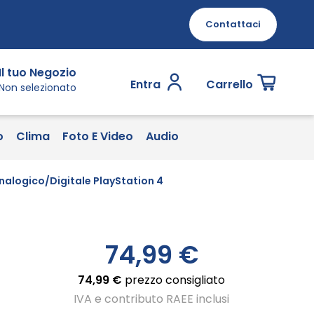
Contattaci
Il tuo Negozio
Entra
Carrello
Non selezionato
o
Clima
Foto E Video
Audio
alogico/Digitale PlayStation 4
74,99 €
74,99 €
prezzo consigliato
IVA e contributo RAEE inclusi