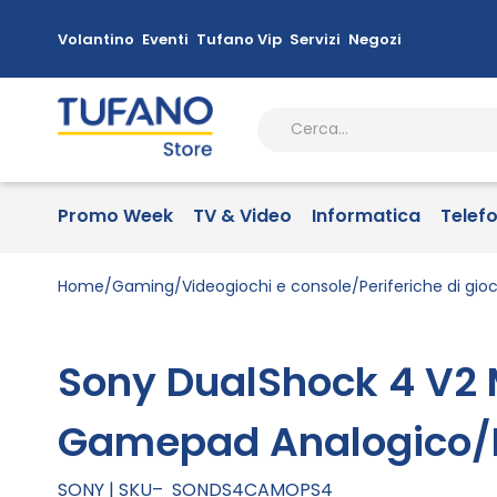
Volantino
Eventi
Tufano Vip
Servizi
Negozi
Promo Week
TV & Video
Informatica
Telef
Home
Gaming
Videogiochi e console
Periferiche di gio
Sony DualShock 4 V2 
Gamepad Analogico/Di
SONY
SKU
SONDS4CAMOPS4