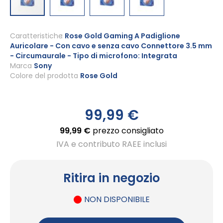
Vai
all'inizio
Caratteristiche
Rose Gold Gaming A Padiglione
Auricolare - Con cavo e senza cavo Connettore 3.5 mm
della
- Circumaurale - Tipo di microfono: Integrata
galleria
Marca
Sony
di
Colore del prodotto
Rose Gold
immagini
99,99 €
99,99 €
prezzo consigliato
IVA e contributo RAEE inclusi
Ritira in negozio
NON DISPONIBILE