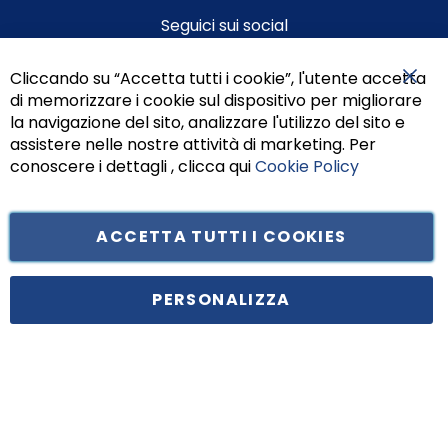
Seguici sui social
Cliccando su “Accetta tutti i cookie”, l'utente accetta
di memorizzare i cookie sul dispositivo per migliorare
Chiu
la navigazione del sito, analizzare l'utilizzo del sito e
assistere nelle nostre attività di marketing. Per
conoscere i dettagli , clicca qui
Cookie Policy
ACCETTA TUTTI I COOKIES
Tufano Teresa S.r.l’. Cap. Soc. i.v. € 312.000,00 - Sede legale in Via
Principe di Piemonte 199, cap. 80026 Casoria (NA) - C.F. 05834470634 -
PERSONALIZZA
P.I. 01465221214, iscritta alla C.C.I.A.A. Napoli, REA 459938.