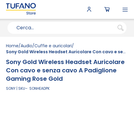
To
N
Home
Audio
Cuffie e auricolari
Sony Gold Wireless Headset Auricolare Con cavo e senza cavo A Padiglione Gaming Rose Gold
Sony Gold Wireless Headset Auricolare
Con cavo e senza cavo A Padiglione
Gaming Rose Gold
SONY
SKU
SONHEADPK
Vai
alla
fine
della
galleria
di
immagini