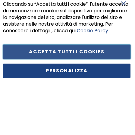
Cliccando su “Accetta tutti i cookie”, l'utente accetta
di memorizzare i cookie sul dispositivo per migliorare
Chiu
la navigazione del sito, analizzare l'utilizzo del sito e
assistere nelle nostre attività di marketing. Per
conoscere i dettagli , clicca qui
Cookie Policy
ACCETTA TUTTI I COOKIES
Tufano Teresa S.r.l’. Cap. Soc. i.v. € 312.000,00 - Sede legale in Via
Principe di Piemonte 199, cap. 80026 Casoria (NA) - C.F. 05834470634 -
PERSONALIZZA
P.I. 01465221214, iscritta alla C.C.I.A.A. Napoli, REA 459938.