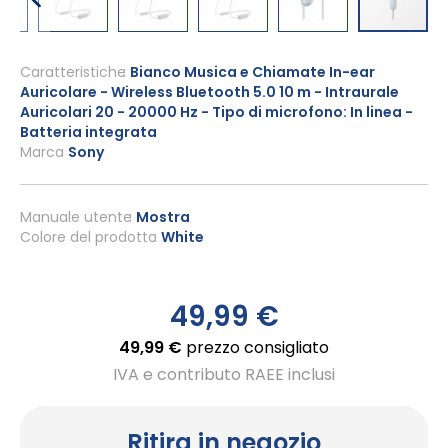
Vai
all'inizio
Caratteristiche
Bianco Musica e Chiamate In-ear
Auricolare - Wireless Bluetooth 5.0 10 m - Intraurale
della
Auricolari 20 - 20000 Hz - Tipo di microfono: In linea -
galleria
Batteria integrata
di
Marca
Sony
immagini
Manuale utente
Mostra
Colore del prodotto
White
49,99 €
49,99 €
prezzo consigliato
IVA e contributo RAEE inclusi
Ritira in negozio