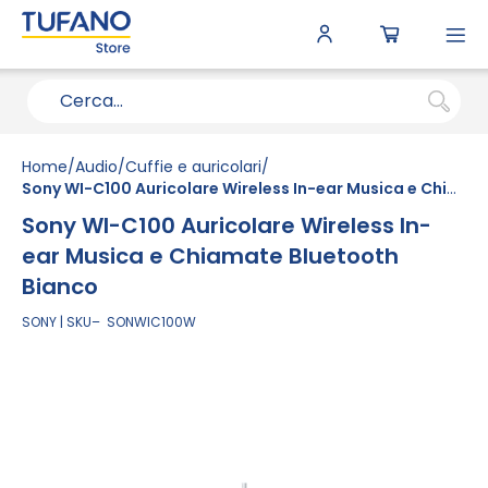
To
N
Home
Audio
Cuffie e auricolari
Sony WI-C100 Auricolare Wireless In-ear Musica e Chiamate Bluetooth Bianco
Sony WI-C100 Auricolare Wireless In-
ear Musica e Chiamate Bluetooth
Bianco
SONY
SKU
SONWIC100W
Vai
alla
fine
della
galleria
di
immagini