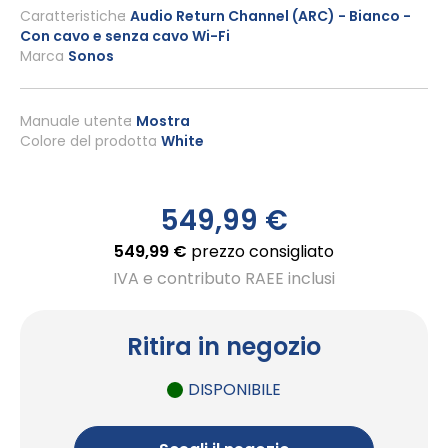
all'inizio
Caratteristiche
Audio Return Channel (ARC) - Bianco -
Con cavo e senza cavo Wi-Fi
della
Marca
Sonos
galleria
di
immagini
Manuale utente
Mostra
Colore del prodotto
White
549,99 €
549,99 €
prezzo consigliato
IVA e contributo RAEE inclusi
Ritira in negozio
DISPONIBILE