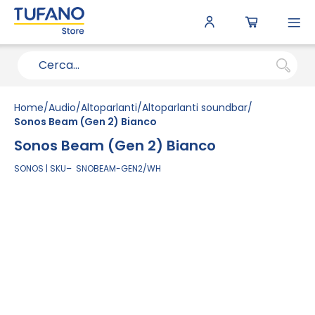
To
N
Home
Audio
Altoparlanti
Altoparlanti soundbar
Sonos Beam (Gen 2) Bianco
Sonos Beam (Gen 2) Bianco
SONOS
SKU
SNOBEAM-GEN2/WH
Vai
alla
fine
della
galleria
di
immagini