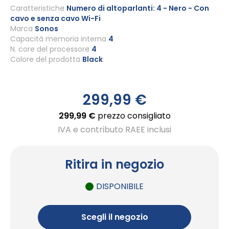
all'inizio
Caratteristiche
Numero di altoparlanti: 4 - Nero - Con
cavo e senza cavo Wi-Fi
della
Marca
Sonos
galleria
Capacità memoria interna
4
di
N. core del processore
4
immagini
Colore del prodotto
Black
299,99 €
299,99 €
prezzo consigliato
IVA e contributo RAEE inclusi
Ritira in negozio
DISPONIBILE
Scegli il negozio