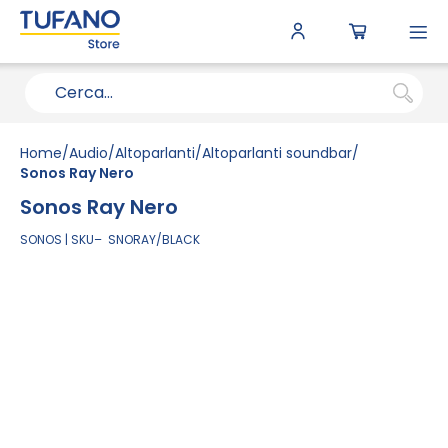
To
N
Home
Audio
Altoparlanti
Altoparlanti soundbar
Sonos Ray Nero
Sonos Ray Nero
SONOS
SKU
SNORAY/BLACK
Vai
alla
fine
della
galleria
di
immagini