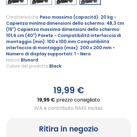
Vai
all'inizio
Caratteristiche
Peso massimo (capacità): 20 kg -
Capienza minima dimensioni dello schermo: 48,3 cm
della
(19") Capienza massima dimensioni dello schermo:
galleria
101,6 cm (40") Parete - Compatibilità interfaccia di
di
montaggio (min): 100 x 100 mm Compatibilità
immagini
interfaccia di montaggio (max): 200 x 200 mm -
Numero di display supportati: 1 - Nero
Marca
Blunord
Colore del prodotto
Black
19,99 €
19,99 €
prezzo consigliato
IVA e contributo RAEE inclusi
Ritira in negozio