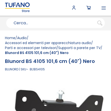
To
N
Home
Audio
Accessori ed elementi per apparecchiatura audio
Parti e accessori per televisori
Supporti a parete per TV
Blunord BS 4105 101,6 cm (40") Nero
Blunord BS 4105 101,6 cm (40") Nero
BLUNORD
SKU
BL1BS4105
Vai
alla
fine
della
galleria
di
immagini