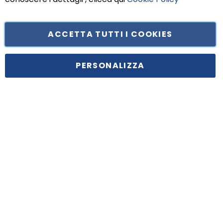
ACCETTA TUTTI I COOKIES
Tufano Teresa S.r.l’. Cap. Soc. i.v. € 312.000,00 - Sede legale in Via
Principe di Piemonte 199, cap. 80026 Casoria (NA) - C.F. 05834470634 -
PERSONALIZZA
P.I. 01465221214, iscritta alla C.C.I.A.A. Napoli, REA 459938.