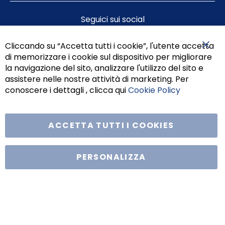
Seguici sui social
Cliccando su “Accetta tutti i cookie”, l'utente accetta
di memorizzare i cookie sul dispositivo per migliorare
Chiu
la navigazione del sito, analizzare l'utilizzo del sito e
assistere nelle nostre attività di marketing. Per
conoscere i dettagli , clicca qui
Cookie Policy
ACCETTA TUTTI I COOKIES
Tufano Teresa S.r.l’. Cap. Soc. i.v. € 312.000,00 - Sede legale in Via
Principe di Piemonte 199, cap. 80026 Casoria (NA) - C.F. 05834470634 -
PERSONALIZZA
P.I. 01465221214, iscritta alla C.C.I.A.A. Napoli, REA 459938.