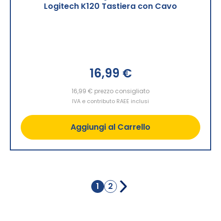
Logitech K120 Tastiera con Cavo
16,99 €
16,99 €
prezzo consigliato
IVA e contributo RAEE inclusi
Aggiungi al Carrello
Pagina
1
2
Attualmente
Pagina
stai
leggendo