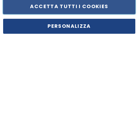
ACCETTA TUTTI I COOKIES
Tufano Teresa S.r.l’. Cap. Soc. i.v. € 312.000,00 - Sede legale in Via
Principe di Piemonte 199, cap. 80026 Casoria (NA) - C.F. 05834470634 -
PERSONALIZZA
P.I. 01465221214, iscritta alla C.C.I.A.A. Napoli, REA 459938.