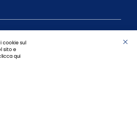
i cookie sul
l sito e
Chiu
clicca qui
05834470634 - P.I. 01465221214, iscritta alla C.C.I.A.A.