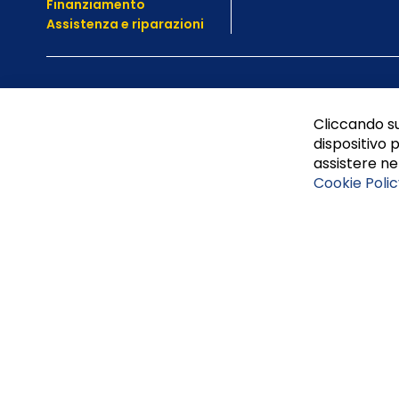
Finanziamento
Assistenza e
riparazioni
Cliccando su
dispositivo p
assistere nel
Cookie Polic
Tufano Teresa S.r.l’. Cap. Soc. i.v. € 312.000,00 - Sede leg
Napoli, REA 459938.