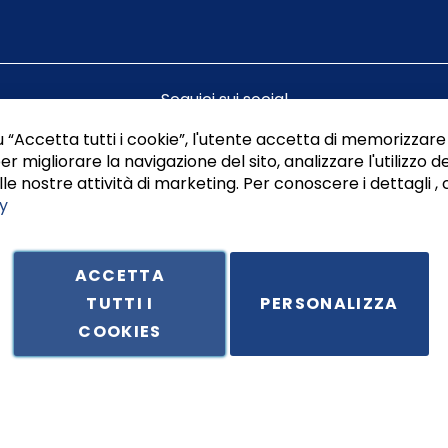
Seguici sui social
 “Accetta tutti i cookie”, l'utente accetta di memorizzare 
er migliorare la navigazione del sito, analizzare l'utilizzo de
le nostre attività di marketing. Per conoscere i dettagli , 
y
ACCETTA
TUTTI I
PERSONALIZZA
ale in Via Principe di Piemonte 199, cap. 80026 Casoria (NA) - C.F. 
COOKIES