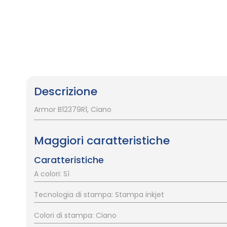
Vai
all'inizio
della
galleria
Descrizione
di
immagini
Armor B12379R1, Ciano
Maggiori caratteristiche
Caratteristiche
A colori: Sì
Tecnologia di stampa: Stampa inkjet
Colori di stampa: Ciano