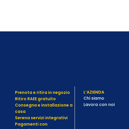
L’AZIENDA
Prenota e ritira in negozio
Chi siamo
Ritiro RAEE gratuito
Lavora con noi
Consegna e installazione a
casa
Serena servizi integrativi
Pagamenti con