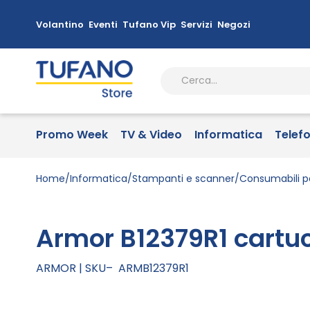
Volantino
Eventi
Tufano Vip
Servizi
Negozi
Promo Week
TV & Video
Informatica
Telef
Home
Informatica
Stampanti e scanner
Consumabili p
Armor B12379R1 cartuc
ARMOR
SKU
ARMB12379R1
Vai