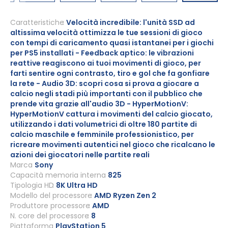
Vai
all'inizio
Caratteristiche
Velocità incredibile: l'unità SSD ad
altissima velocità ottimizza le tue sessioni di gioco
della
con tempi di caricamento quasi istantanei per i giochi
galleria
per PS5 installati - Feedback aptico: le vibrazioni
di
reattive reagiscono ai tuoi movimenti di gioco, per
immagini
farti sentire ogni contrasto, tiro e gol che fa gonfiare
la rete - Audio 3D: scopri cosa si prova a giocare a
calcio negli stadi più importanti con il pubblico che
prende vita grazie all'audio 3D - HyperMotionV:
HyperMotionV cattura i movimenti del calcio giocato,
utilizzando i dati volumetrici di oltre 180 partite di
calcio maschile e femminile professionistico, per
ricreare movimenti autentici nel gioco che ricalcano le
azioni dei giocatori nelle partite reali
Marca
Sony
Capacità memoria interna
825
Tipologia HD
8K Ultra HD
Modello del processore
AMD Ryzen Zen 2
Produttore processore
AMD
N. core del processore
8
Piattaforma
PlayStation 5