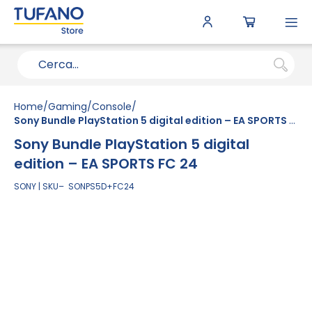
To
N
Home
Gaming
Console
Sony Bundle PlayStation 5 digital edition – EA SPORTS FC 24
Sony Bundle PlayStation 5 digital
edition – EA SPORTS FC 24
SONY
SKU
SONPS5D+FC24
Vai
alla
fine
della
galleria
di
immagini