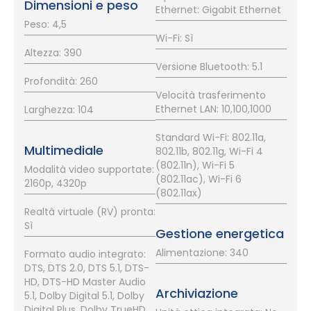
Dimensioni e peso
Ethernet: Gigabit Ethernet
Peso: 4,5
Wi-Fi: Sì
Altezza: 390
Versione Bluetooth: 5.1
Profondità: 260
Velocità trasferimento
Ethernet LAN: 10,100,1000
Larghezza: 104
Standard Wi-Fi: 802.11a,
Multimediale
802.11b, 802.11g, Wi-Fi 4
(802.11n), Wi-Fi 5
Modalità video supportate:
(802.11ac), Wi-Fi 6
2160p, 4320p
(802.11ax)
Realtà virtuale (RV) pronta:
Sì
Gestione energetica
Alimentazione: 340
Formato audio integrato:
DTS, DTS 2.0, DTS 5.1, DTS-
HD, DTS-HD Master Audio
Archiviazione
5.1, Dolby Digital 5.1, Dolby
Digital Plus, Dolby TrueHD