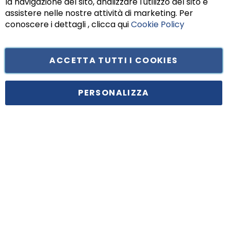
la navigazione del sito, analizzare l'utilizzo del sito e
assistere nelle nostre attività di marketing. Per
conoscere i dettagli , clicca qui
Cookie Policy
ACCETTA TUTTI I COOKIES
Tufano Teresa S.r.l’. Cap. Soc. i.v. € 312.000,00 - Sede legale in Via
Principe di Piemonte 199, cap. 80026 Casoria (NA) - C.F. 05834470634 -
PERSONALIZZA
P.I. 01465221214, iscritta alla C.C.I.A.A. Napoli, REA 459938.