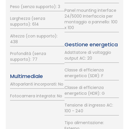
Peso (senza supporto): 3
Panel mounting interface
24/5000 Interfaccia per
Larghezza (senza
montaggio a pannello: 100
supporto): 614
x 100
Altezza (con supporto):
438
Gestione energetica
Adattatore di voltaggio
Profondità (senza
output AC: 20
supporto): 77
Classe di efficienza
Multimediale
energetica (SDR): F
Altoparlanti incorporati: No
Classe di efficienza
energetica (HDR): G
Fotocamera integrata: No
Tensione di ingresso AC:
100 - 240
Tipo alimentazione:
Esterno