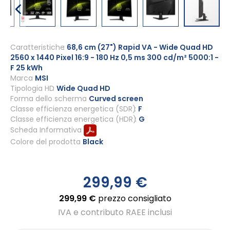
Vai
all'inizio
Caratteristiche
68,6 cm (27") Rapid VA - Wide Quad HD
2560 x 1440 Pixel 16:9 - 180 Hz 0,5 ms 300 cd/m² 5000:1 -
della
F 25 kWh
galleria
Marca
MSI
di
Tipologia HD
Wide Quad HD
immagini
Forma dello schermo
Curved screen
Classe efficienza energetica (SDR)
F
Classe efficienza energetica (HDR)
G
Scheda Informativa
Colore del prodotto
Black
299,99 €
299,99 €
prezzo consigliato
IVA e contributo RAEE inclusi