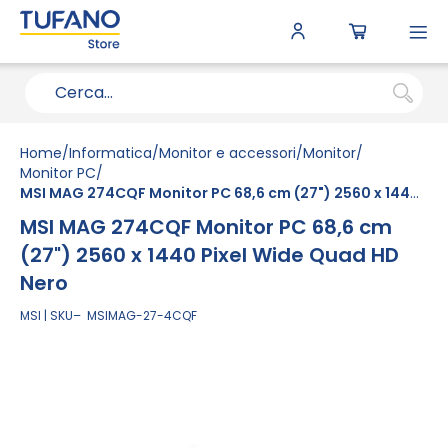
To
N
Home
Informatica
Monitor e accessori
Monitor
Monitor PC
MSI MAG 274CQF Monitor PC 68,6 cm (27") 2560 x 1440 Pixel Wide Quad HD Nero
MSI MAG 274CQF Monitor PC 68,6 cm
(27") 2560 x 1440 Pixel Wide Quad HD
Nero
MSI
SKU
MSIMAG-27-4CQF
Vai
alla
fine
della
galleria
di