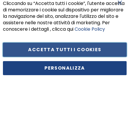
Cliccando su “Accetta tutti i cookie”, l'utente accetta
di memorizzare i cookie sul dispositivo per migliorare
Chiu
la navigazione del sito, analizzare l'utilizzo del sito e
assistere nelle nostre attività di marketing. Per
conoscere i dettagli , clicca qui
Cookie Policy
ACCETTA TUTTI I COOKIES
Tufano Teresa S.r.l’. Cap. Soc. i.v. € 312.000,00 - Sede legale in Via
Principe di Piemonte 199, cap. 80026 Casoria (NA) - C.F. 05834470634 -
PERSONALIZZA
P.I. 01465221214, iscritta alla C.C.I.A.A. Napoli, REA 459938.