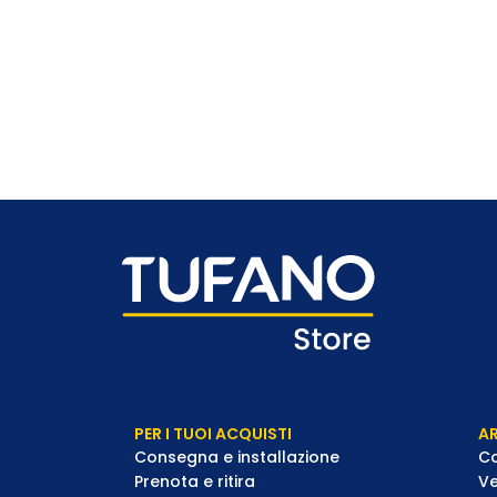
PER I TUOI ACQUISTI
AR
Consegna e installazione
Co
Prenota e ritira
Ve