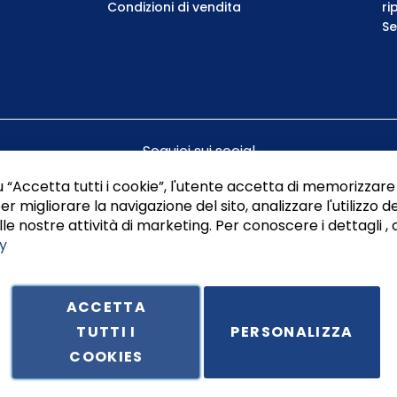
Condizioni di vendita
ri
Se
Seguici sui social
 “Accetta tutti i cookie”, l'utente accetta di memorizzare 
er migliorare la navigazione del sito, analizzare l'utilizzo de
le nostre attività di marketing. Per conoscere i dettagli , 
y
ACCETTA
TUTTI I
PERSONALIZZA
ale in Via Principe di Piemonte 199, cap. 80026 Casoria (NA) - C.F. 
COOKIES