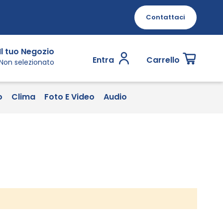
Contattaci
Il tuo Negozio
Entra
Carrello
Non selezionato
o
Clima
Foto E Video
Audio