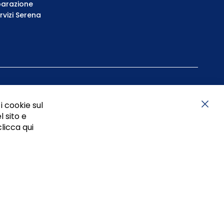
parazione
rvizi Serena
i cookie sul
l sito e
Chiu
clicca qui
05834470634 - P.I. 01465221214, iscritta alla C.C.I.A.A.