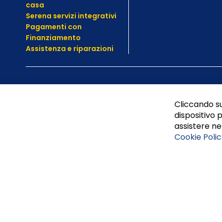
casa
Serena servizi integrativi
Pagamenti con
Finanziamento
Assistenza e
riparazioni
Cliccando su
dispositivo p
assistere nel
Cookie Polic
Tufano Teresa S.r.l’. Cap. Soc. i.v. € 312.000,00 - Sede leg
Napoli, REA 459938.