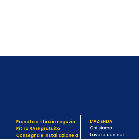
L’AZIENDA
Prenota e ritira in negozio
Chi siamo
Ritiro RAEE gratuito
Lavora con noi
Consegna e installazione a