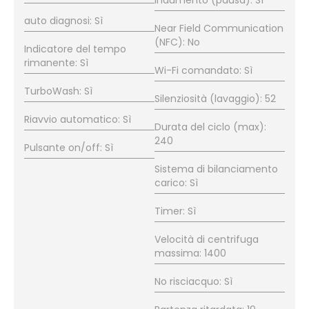
indumento (pausa): Sì
auto diagnosi: Sì
Near Field Communication
(NFC): No
Indicatore del tempo
rimanente: Sì
Wi-Fi comandato: Sì
TurboWash: Sì
Silenziosità (lavaggio): 52
Riavvio automatico: Sì
Durata del ciclo (max):
240
Pulsante on/off: Sì
Sistema di bilanciamento
carico: Sì
Timer: Sì
Velocità di centrifuga
massima: 1400
No risciacquo: Sì