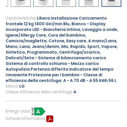
Vai
all'inizio
Caratteristiche
Libera installazione Caricamento
frontale 12 kg 1400 Giri/min Blu, Bianco - Display
della
incorporato LED - Biancheria intima, Lavaggio a onde,
galleria
Igiene/Allergy Care, Cura del bambino,
di
Camicia/maglietta, Cotone, Easy care, A mano/Lana,
immagini
Mano, Lana, Jeans/denim, Mix, Rapido, Sport, Vapore,
Sintetico, Programmato, Centrifuga/scarico,
Delicati/Seta - Sistema di bilanciamento carico
Sistema di controllo schiuma - Mezzo carico
Autopulizia Partenza differita Indicatore del tempo
rimanente Protezione per i bambini - Classe di
efficienza della centrifuga: A - A 70 dB - A 55 kWh 56 L
Marca
LG
Classe efficienza della centrifuga
A
Energy class
Scheda Informativa