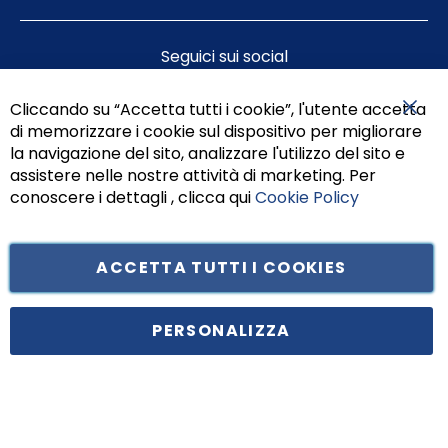
Seguici sui social
Cliccando su “Accetta tutti i cookie”, l'utente accetta
di memorizzare i cookie sul dispositivo per migliorare
Chiu
la navigazione del sito, analizzare l'utilizzo del sito e
assistere nelle nostre attività di marketing. Per
conoscere i dettagli , clicca qui
Cookie Policy
ACCETTA TUTTI I COOKIES
Tufano Teresa S.r.l’. Cap. Soc. i.v. € 312.000,00 - Sede legale in Via
Principe di Piemonte 199, cap. 80026 Casoria (NA) - C.F. 05834470634 -
PERSONALIZZA
P.I. 01465221214, iscritta alla C.C.I.A.A. Napoli, REA 459938.