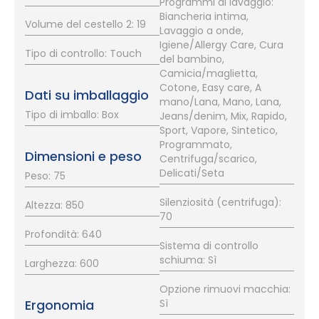
Programmi di lavaggio:
Biancheria intima,
Volume del cestello 2: 19
Lavaggio a onde,
Igiene/Allergy Care, Cura
Tipo di controllo: Touch
del bambino,
Camicia/maglietta,
Cotone, Easy care, A
Dati su imballaggio
mano/Lana, Mano, Lana,
Tipo di imballo: Box
Jeans/denim, Mix, Rapido,
Sport, Vapore, Sintetico,
Programmato,
Dimensioni e peso
Centrifuga/scarico,
Delicati/Seta
Peso: 75
Silenziosità (centrifuga):
Altezza: 850
70
Profondità: 640
Sistema di controllo
schiuma: Sì
Larghezza: 600
Opzione rimuovi macchia:
Ergonomia
Sì