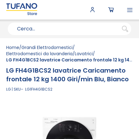
To
N
Home
Grandi Elettrodomestici
Elettrodomestici da lavanderia
Lavatrici
LG FH4G1BCS2 lavatrice Caricamento frontale 12 kg 1400 Giri/min Blu, Bianco
LG FH4G1BCS2 lavatrice Caricamento
frontale 12 kg 1400 Giri/min Blu, Bianco
LG
SKU
LG1FH4G1BCS2
Vai
alla
fine
della
galleria
di
immagini