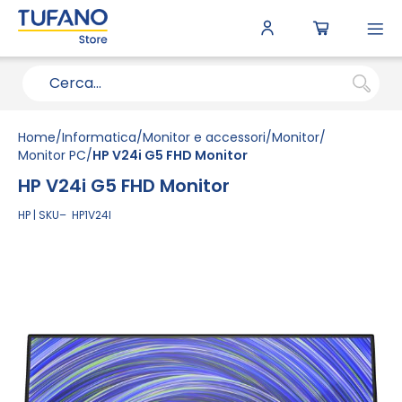
To
N
Home
Informatica
Monitor e accessori
Monitor
Monitor PC
HP V24i G5 FHD Monitor
HP V24i G5 FHD Monitor
HP
SKU
HP1V24I
Vai
alla
fine
della
galleria
di
immagini