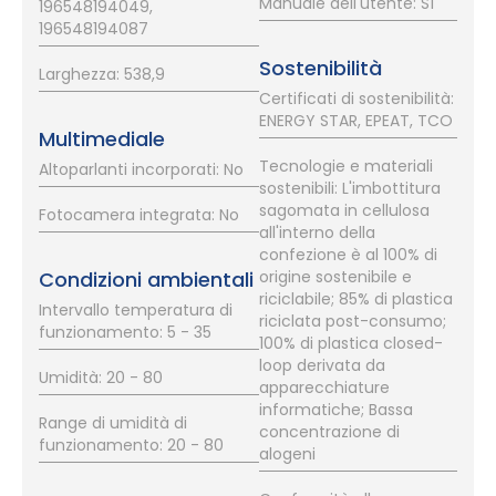
Manuale dell'utente: Sì
196548194049,
196548194087
Sostenibilità
Larghezza: 538,9
Certificati di sostenibilità:
ENERGY STAR, EPEAT, TCO
Multimediale
Tecnologie e materiali
Altoparlanti incorporati: No
sostenibili: L'imbottitura
sagomata in cellulosa
Fotocamera integrata: No
all'interno della
confezione è al 100% di
Condizioni ambientali
origine sostenibile e
riciclabile; 85% di plastica
Intervallo temperatura di
riciclata post-consumo;
funzionamento: 5 - 35
100% di plastica closed-
loop derivata da
Umidità: 20 - 80
apparecchiature
informatiche; Bassa
Range di umidità di
concentrazione di
funzionamento: 20 - 80
alogeni