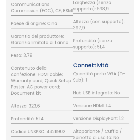
Larghezza (senza
Communications
supporto): 538,9
Commission (FCC), CE, BSMI
Altezza (con supporto):
Paese di origine: Cina
397,9
Garanzia del produttore:
Profondità (senza
Garanzia limitata di 1 anno
supporto): 51,4
Peso: 3,78
Connettività
Contenuto della
Quantità porte VGA (D-
confezione: HDMI cable;
Sub): 1
Warranty card; Quick Setup
Poster; AC power cord;
Hub USB integrato: No
Document kit
Versione HDMI: 1.4
Altezza: 323,6
versione DisplayPort: 1.2
Profondità: 51,4
Altoparlante / Cuffia /
Codice UNSPSC: 43211902
Spinotto di uscita: No