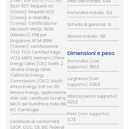
STAR®; EUP Lot-6; FCC; ISO
Peso dell'imballo: 5,94
9241-307; Requisiti KC
(Corea); Requisiti KCC
Profondità imballo: 124
(Corea); e-standby
(Corea); Certificazione
Scheda di garanzia: Sì
Microsoft WHQL; NOM
(Messico); PSB per
Altezza imballo: 391
Singapore; RCM; BSMI
(Taiwan); certificazione
TCO; TCO Certified Edge;
Dimensioni e peso
VCCI; MEPS Vietnam; China
Profondità (con
Energy Label (CEL) livello 2;
supporto): 180,5
Ukraine Energy label;
California Energy
Larghezza (con
Commission (CEC); South
supporto): 538,9
Africa Energy; EUP Lot 26;
Mexico Energy; applicazione
Altezza(senza supporto):
WW; UAE; certificati Ucraina;
323,6
NRCS del Sudafrica; India BIS;
ISC Cambogia
Peso (con supporto):
3,78
Certificati di conformità:
CECP, CCC, CB, BIS, Federal