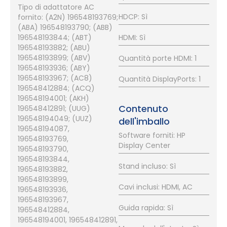
Tipo di adattatore AC
HDCP: Sì
fornito: (A2N) 196548193769;
(ABA) 196548193790; (ABB)
196548193844; (ABT)
HDMI: Sì
196548193882; (ABU)
196548193899; (ABV)
Quantità porte HDMI: 1
196548193936; (ABY)
196548193967; (AC8)
Quantità DisplayPorts: 1
196548412884; (ACQ)
196548194001; (AKH)
Contenuto
196548412891; (UUG)
196548194049; (UUZ)
dell'imballo
196548194087,
Software forniti: HP
196548193769,
Display Center
196548193790,
196548193844,
Stand incluso: Sì
196548193882,
196548193899,
Cavi inclusi: HDMI, AC
196548193936,
196548193967,
Guida rapida: Sì
196548412884,
196548194001, 196548412891,