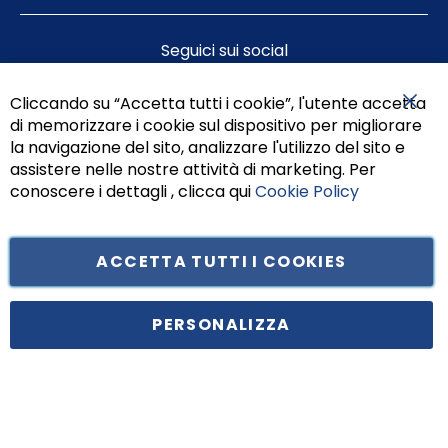
Seguici sui social
Cliccando su “Accetta tutti i cookie”, l'utente accetta
di memorizzare i cookie sul dispositivo per migliorare
Chiu
la navigazione del sito, analizzare l'utilizzo del sito e
assistere nelle nostre attività di marketing. Per
conoscere i dettagli , clicca qui
Cookie Policy
ACCETTA TUTTI I COOKIES
Tufano Teresa S.r.l’. Cap. Soc. i.v. € 312.000,00 - Sede legale in Via
Principe di Piemonte 199, cap. 80026 Casoria (NA) - C.F. 05834470634 -
PERSONALIZZA
P.I. 01465221214, iscritta alla C.C.I.A.A. Napoli, REA 459938.