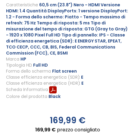
all'inizio
Caratteristiche
60,5 cm (23.8") Nero - HDMI Versione
HDMI: 1.4 Quantità DisplayPorts: 1 versione DisplayPort:
della
1.2 - Forma dello schermo: Piatto - Tempo massimo di
galleria
refresh: 75 Hz Tempo di risposta: 5 ms Tipo di
di
misurazione del tempo di risposta: GTG (Gray to Gray)
immagini
- 1920 x 1080 Pixel Full HD Tipo di pannello: IPS - Classe
di efficienza energetica (SDR): E ENERGY STAR, EPEAT,
TCO CECP, CCC, CB, BIS, Federal Communications
Commission (FCC), CE, BSMI
Marca
HP
Tipologia HD
Full HD
Forma dello schermo
Flat screen
Classe efficienza energetica (SDR)
E
Classe efficienza energetica (HDR)
E
Scheda Informativa
Colore del prodotto
Black
169,99 €
169,99 €
prezzo consigliato