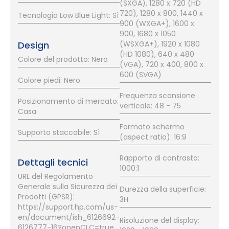
(SXGA), 1280 x 720 (HD
720), 1280 x 800, 1440 x
Tecnologia Low Blue Light: Sì
900 (WXGA+), 1600 x
900, 1680 x 1050
Design
(WSXGA+), 1920 x 1080
(HD 1080), 640 x 480
Colore del prodotto: Nero
(VGA), 720 x 400, 800 x
600 (SVGA)
Colore piedi: Nero
Frequenza scansione
Posizionamento di mercato:
verticale: 48 - 75
Casa
Formato schermo
Supporto staccabile: Sì
(aspect ratio): 16:9
Rapporto di contrasto:
Dettagli tecnici
1000:1
URL del Regolamento
Generale sulla Sicurezza dei
Durezza della superficie:
Prodotti (GPSR):
3H
https://support.hp.com/us-
en/document/ish_6126692-
Risoluzione del display:
6126777-16?openCLC=true