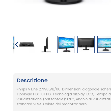
Vai
all'inizio
della
galleria
Descrizione
di
immagini
Philips V Line 271V8LAB/00. Dimensioni diagonale schermo
Tipologia HD: Full HD, Tecnologia display: LCD, Tempo di
visualizzazione (orizzontale): 178°, Angolo di visualizza
standard VESA. Colore del prodotto: Nero