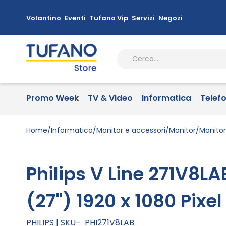
Volantino
Eventi
Tufano Vip
Servizi
Negozi
Promo Week
TV & Video
Informatica
Telef
Home
Informatica
Monitor e accessori
Monitor
Monito
Philips V Line 271V8L
(27") 1920 x 1080 Pixel
PHILIPS
SKU
PHI271V8LAB