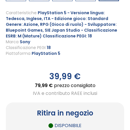
Vai
all'inizio
Caratteristiche
PlayStation 5 - Versione lingua:
Tedesca, Inglese, ITA - Edizione gioco: Standard
della
Genere: Azione, RPG (Gioco di ruolo) - Sviluppatore:
galleria
Bluepoint Games, SIE Japan Studio - Classificazione
di
ESRB: M (Mature) Classificazione PEGI: 18
immagini
Marca
Sony
Classificazione PEGI
18
Piattaforma
PlayStation 5
39,99 €
79,99 €
prezzo consigliato
IVA e contributo RAEE inclusi
Ritira in negozio
DISPONIBILE