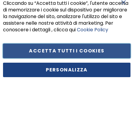
Cliccando su “Accetta tutti i cookie”, l'utente accetta
di memorizzare i cookie sul dispositivo per migliorare
Chiu
la navigazione del sito, analizzare l'utilizzo del sito e
assistere nelle nostre attività di marketing. Per
conoscere i dettagli , clicca qui
Cookie Policy
ACCETTA TUTTI I COOKIES
Tufano Teresa S.r.l’. Cap. Soc. i.v. € 312.000,00 - Sede legale in Via
Principe di Piemonte 199, cap. 80026 Casoria (NA) - C.F. 05834470634 -
PERSONALIZZA
P.I. 01465221214, iscritta alla C.C.I.A.A. Napoli, REA 459938.