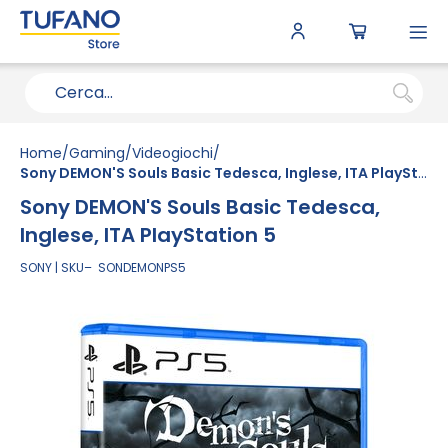
To
N
Home
Gaming
Videogiochi
Sony DEMON'S Souls Basic Tedesca, Inglese, ITA PlayStation 5
Sony DEMON'S Souls Basic Tedesca,
Inglese, ITA PlayStation 5
SONY
SKU
SONDEMONPS5
Vai
alla
fine
della
galleria
di
immagini