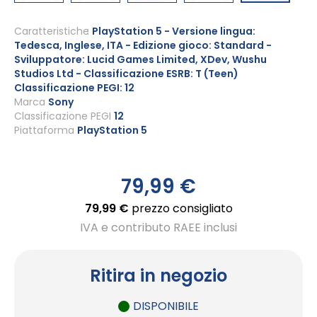
Vai
all'inizio
Caratteristiche
PlayStation 5 - Versione lingua:
Tedesca, Inglese, ITA - Edizione gioco: Standard -
della
Sviluppatore: Lucid Games Limited, XDev, Wushu
galleria
Studios Ltd - Classificazione ESRB: T (Teen)
di
Classificazione PEGI: 12
immagini
Marca
Sony
Classificazione PEGI
12
Piattaforma
PlayStation 5
79,99 €
79,99 €
prezzo consigliato
IVA e contributo RAEE inclusi
Ritira in negozio
DISPONIBILE