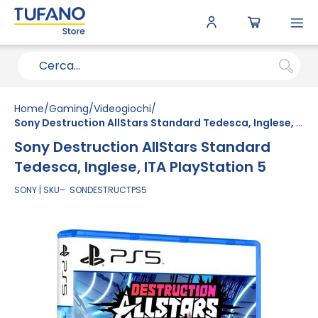
To
N
Home
Gaming
Videogiochi
Sony Destruction AllStars Standard Tedesca, Inglese, ITA PlayStation 5
Sony Destruction AllStars Standard
Tedesca, Inglese, ITA PlayStation 5
SONY
SKU
SONDESTRUCTPS5
Vai
alla
fine
della
galleria
di
immagini