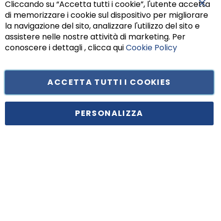
Cliccando su “Accetta tutti i cookie”, l'utente accetta
di memorizzare i cookie sul dispositivo per migliorare
Chiu
la navigazione del sito, analizzare l'utilizzo del sito e
assistere nelle nostre attività di marketing. Per
conoscere i dettagli , clicca qui
Cookie Policy
ACCETTA TUTTI I COOKIES
Tufano Teresa S.r.l’. Cap. Soc. i.v. € 312.000,00 - Sede legale in Via
Principe di Piemonte 199, cap. 80026 Casoria (NA) - C.F. 05834470634 -
PERSONALIZZA
P.I. 01465221214, iscritta alla C.C.I.A.A. Napoli, REA 459938.